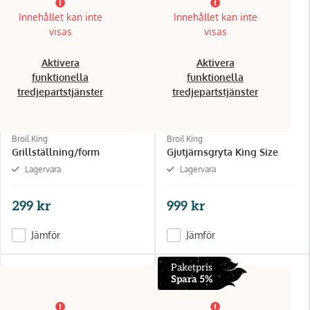
Innehållet kan inte
Innehållet kan inte
visas
visas
Aktivera
Aktivera
funktionella
funktionella
tredjepartstjänster
tredjepartstjänster
Broil King
Broil King
Grillställning/form
Gjutjärnsgryta King Size
Lagervara
Lagervara
299 kr
999 kr
Jämför
Jämför
Paketpris
Spara 5%