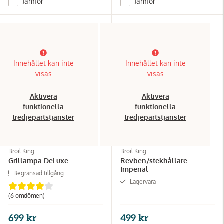
Jämför
Jämför
Innehållet kan inte
Innehållet kan inte
visas
visas
Aktivera
Aktivera
funktionella
funktionella
tredjepartstjänster
tredjepartstjänster
Broil King
Broil King
Grillampa DeLuxe
Revben/stekhållare
Imperial
Begränsad tillgång
Lagervara
(6 omdömen)
699 kr
499 kr