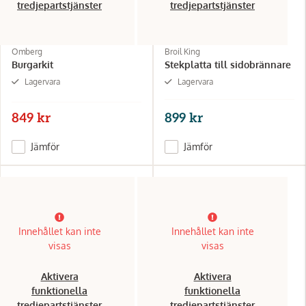
tredjepartstjänster
tredjepartstjänster
Omberg
Broil King
Burgarkit
Stekplatta till sidobrännare
Lagervara
Lagervara
849 kr
899 kr
Jämför
Jämför
Innehållet kan inte
Innehållet kan inte
visas
visas
Aktivera
Aktivera
funktionella
funktionella
tredjepartstjänster
tredjepartstjänster