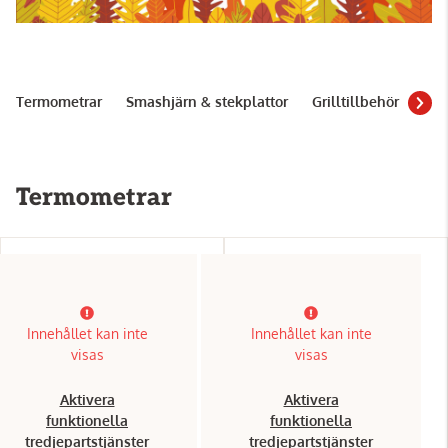
Termometrar
Smashjärn & stekplattor
Grilltillbehör
Piz
Termometrar
Innehållet kan inte
Innehållet kan inte
visas
visas
Aktivera
Aktivera
funktionella
funktionella
tredjepartstjänster
tredjepartstjänster