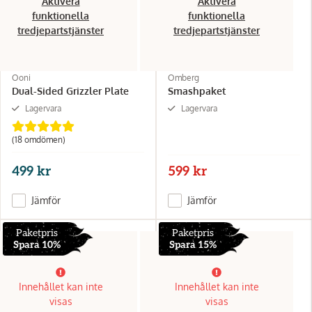
Aktivera
Aktivera
funktionella
funktionella
tredjepartstjänster
tredjepartstjänster
Ooni
Omberg
Dual-Sided Grizzler Plate
Smashpaket
Lagervara
Lagervara
(18 omdömen)
499 kr
599 kr
Jämför
Jämför
Paketpris
Paketpris
Spara 10%
Spara 15%
Innehållet kan inte
Innehållet kan inte
visas
visas