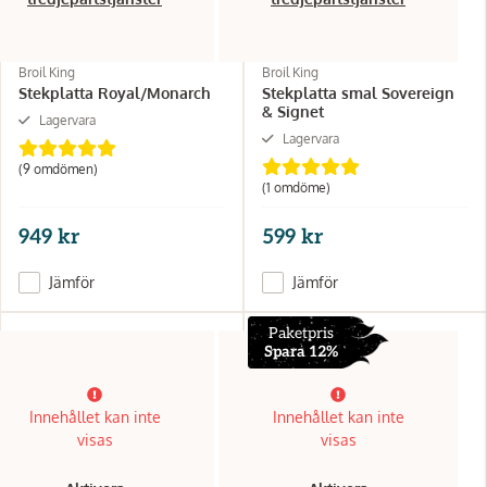
Broil King
Broil King
Stekplatta Royal/Monarch
Stekplatta smal Sovereign
& Signet
Lagervara
Lagervara
(9 omdömen)
(1 omdöme)
949 kr
599 kr
Jämför
Jämför
Paketpris
Spara 12%
Innehållet kan inte
Innehållet kan inte
visas
visas