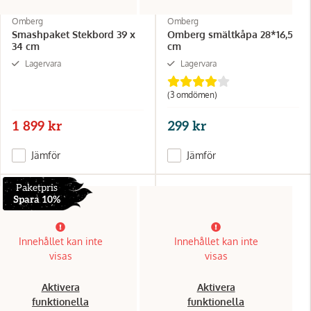
Omberg
Omberg
Smashpaket Stekbord 39 x
Omberg smältkåpa 28*16,5
34 cm
cm
Lagervara
Lagervara
(3 omdömen)
1 899 kr
299 kr
Jämför
Jämför
Paketpris
Spara 10%
Innehållet kan inte
Innehållet kan inte
visas
visas
Aktivera
Aktivera
funktionella
funktionella