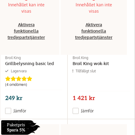
Innehållet kan inte
Innehållet kan inte
visas
visas
Aktivera
Aktivera
funktionella
funktionella
tredjepartstjänster
tredjepartstjänster
Broil King
Broil King
Grillbelysning basic led
Broil King wok-kit
Lagervara
Tillfälligt slut
(4 omdömen)
249 kr
1 421 kr
Jämför
Jämför
Paketpris
Spara 5%