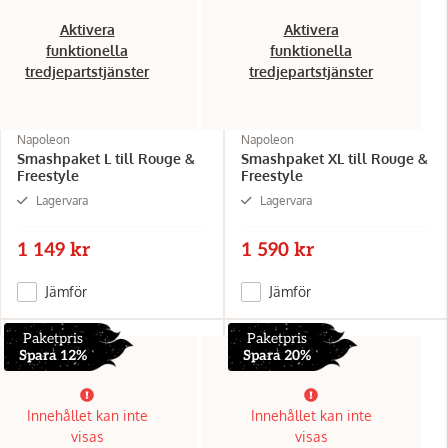
Aktivera
Aktivera
funktionella
funktionella
tredjepartstjänster
tredjepartstjänster
Napoleon
Napoleon
Smashpaket L till Rouge &
Smashpaket XL till Rouge &
Freestyle
Freestyle
Lagervara
Lagervara
1 149 kr
1 590 kr
Jämför
Jämför
Paketpris
Paketpris
Spara 12%
Spara 20%
Innehållet kan inte
Innehållet kan inte
visas
visas