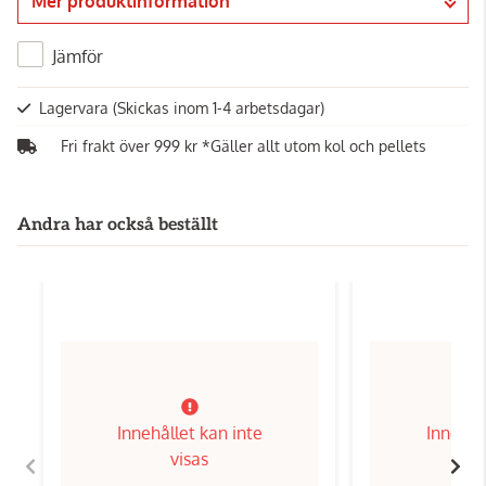
Mer produktinformation
Gå till kassan
Jämför
Lagervara
(Skickas inom 1-4 arbetsdagar)
Fri frakt över 999 kr *Gäller allt utom kol och pellets
Andra har också beställt
Innehållet kan inte
Innehål
visas