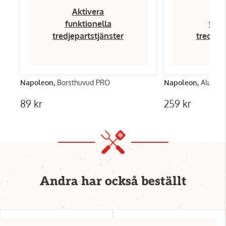
Aktivera
Ak
funktionella
funk
tredjepartstjänster
tredjep
Napoleon,
Borsthuvud PRO
Napoleon,
Alumini
89 kr
259 kr
Andra har också beställt