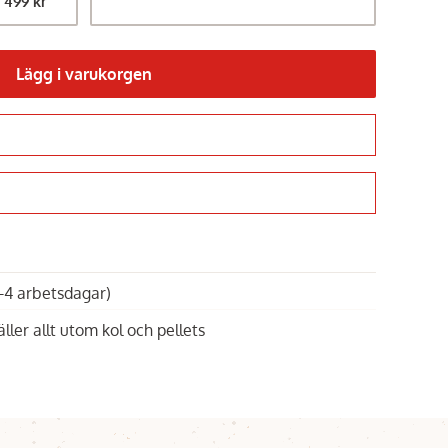
1 499 kr
Lägg i varukorgen
Gå till kassan
1-4 arbetsdagar)
äller allt utom kol och pellets