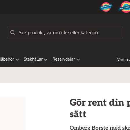
tillbehör
Stekhällar
Reservdelar
Varum
Gör rent din 
sätt
Omberg
Borste med sk