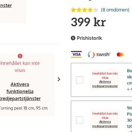
änster
(8 omdömen)
399 kr
Prishistorik
Innehållet kan inte
Innehållet kan inte
visas
visas
Bo
Innehållet kan inte
sk
visas
Aktivera
c
Aktivera
Aktivera
tredjepartstjänster
+ 
funktionella
funktionella
tredjepartstjänster
tredjepartstjänster
St
Turning peel 18 cm, 95 cm
Gi Metal,
Azzurra pizzaspade 33x33
cm split
Pi
Innehållet kan inte
visas
1 599 kr
30
Aktivera
12
tredjepartstjänster