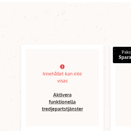
Pake
Spar
Innehållet kan inte
visas
Aktivera
funktionella
tredjepartstjänster