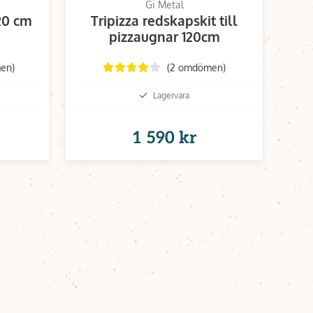
Gi Metal
20 cm
Tripizza redskapskit till
pizzaugnar 120cm
en)
(2 omdömen)
Lagervara
1 590 kr