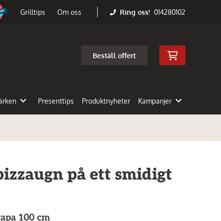
Ring oss!
014280102
Grilltips
Om oss
Beställ offert
ärken
Presenttips
Produktnyheter
Kampanjer
pizzaugn på ett smidigt
rapa 100 cm