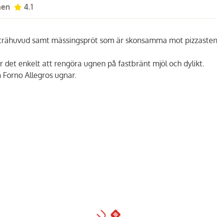
men
4.1
d trähuvud samt mässingspröt som är skonsamma mot pizzasten
r det enkelt att rengöra ugnen på fastbränt mjöl och dylikt.
 Forno Allegros ugnar.