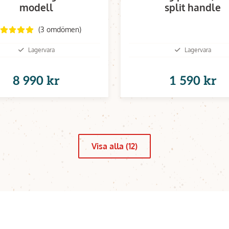
modell
split handle
(3 omdömen)
Lagervara
Lagervara
8 990 kr
1 590 kr
Visa alla (12)