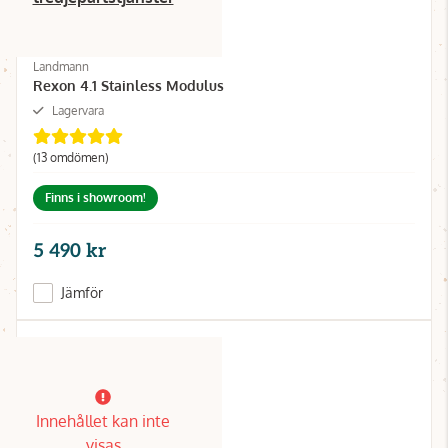
Landmann
Rexon 4.1 Stainless Modulus
Lagervara
(13 omdömen)
Finns i showroom!
5 490 kr
Jämför
Innehållet kan inte
visas