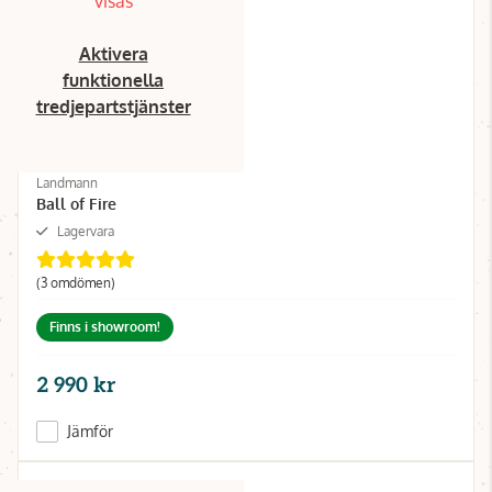
visas
Aktivera
funktionella
tredjepartstjänster
Landmann
Ball of Fire
Lagervara
(3 omdömen)
Finns i showroom!
2 990 kr
Jämför