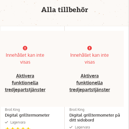
Alla tillbehör
Innehållet kan inte
Innehållet kan inte
visas
visas
Aktivera
Aktivera
funktionella
funktionella
tredjepartstjänster
tredjepartstjänster
Broil King
Broil King
Digital grilltermometer
Digital grilltermometer på
ditt sidobord
Lagervara
Lagervara