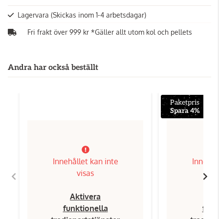
Lagervara
(Skickas inom 1-4 arbetsdagar)
Fri frakt över 999 kr *Gäller allt utom kol och pellets
Andra har också beställt
Paketpris
Spara 4%
Innehållet kan inte
Innehål
visas
Aktivera
Ak
funktionella
funk