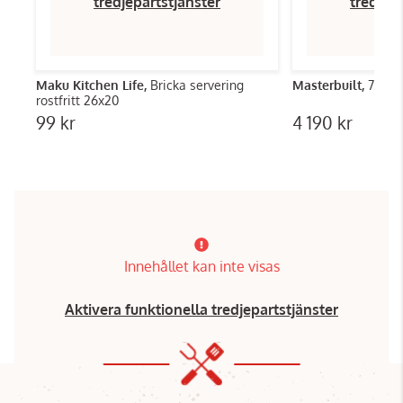
tredjepartstjänster
tredjep
Maku Kitchen Life,
Bricka servering
Masterbuilt,
710 W
rostfritt 26x20
99 kr
4 190 kr
Innehållet kan inte visas
Aktivera funktionella tredjepartstjänster