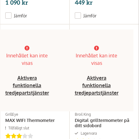
1 090 kr
449 kr
Jämför
Jämför
Innehållet kan inte
Innehållet kan inte
visas
visas
Aktivera
Aktivera
funktionella
funktionella
tredjepartstjänster
tredjepartstjänster
GrillEye
Broil King
MAX WIFI Thermometer
Digital grilltermometer på
ditt sidobord
Tillfälligt slut
Lagervara