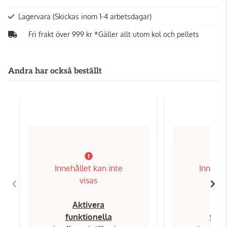
Lagervara
(Skickas inom 1-4 arbetsdagar)
Fri frakt över 999 kr *Gäller allt utom kol och pellets
Andra har också beställt
Innehållet kan inte
Innehål
visas
Aktivera
Ak
funktionella
funk