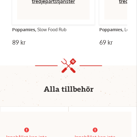
tredjepartstjänster
tredjep
Poppamies,
Slow Food Rub
Poppamies,
Louis
89 kr
69 kr
Alla tillbehör