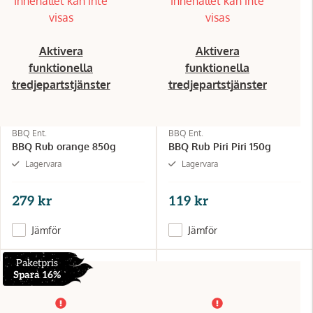
Innehållet kan inte
Innehållet kan inte
visas
visas
Aktivera
Aktivera
funktionella
funktionella
tredjepartstjänster
tredjepartstjänster
BBQ Ent.
BBQ Ent.
BBQ Rub orange 850g
BBQ Rub Piri Piri 150g
Lagervara
Lagervara
279 kr
119 kr
Jämför
Jämför
Paketpris
Spara 16%