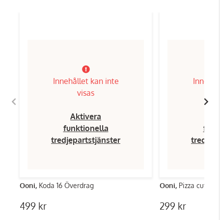
Innehållet kan inte
Innehål
visas
Aktivera
Ak
funktionella
funk
tredjepartstjänster
tredjep
Ooni,
Koda 16 Överdrag
Ooni,
Pizza cutter
499 kr
299 kr