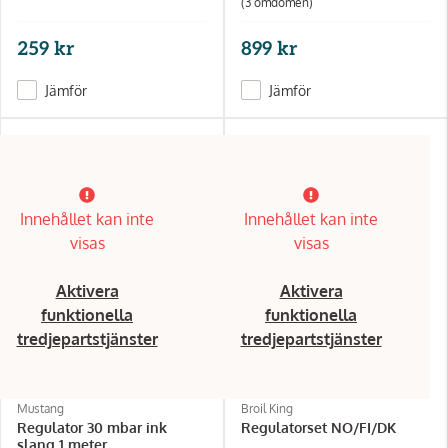
(3 omdömen)
259 kr
899 kr
Jämför
Jämför
Innehållet kan inte
Innehållet kan inte
visas
visas
Aktivera
Aktivera
funktionella
funktionella
tredjepartstjänster
tredjepartstjänster
Mustang
Broil King
Regulator 30 mbar ink
Regulatorset NO/FI/DK
slang 1 meter