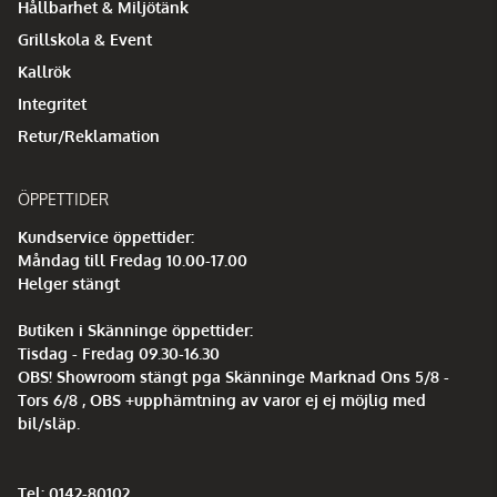
Hållbarhet & Miljötänk
Grillskola & Event
Kallrök
Integritet
Retur/Reklamation
ÖPPETTIDER
Kundservice öppettider:
Måndag till Fredag 10.00-17.00
Helger stängt
Butiken i Skänninge öppettider:
Tisdag - Fredag 09.30-16.30
OBS! Showroom stängt pga Skänninge Marknad Ons 5/8 -
Tors 6/8 , OBS +upphämtning av varor ej ej möjlig med
bil/släp.
Tel: 0142-80102