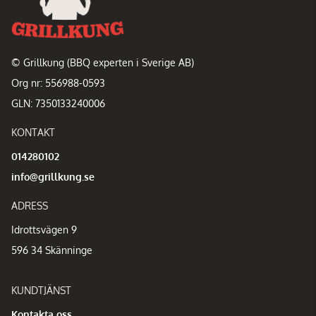
© Grillkung (BBQ experten i Sverige AB)
Org nr: 556988-0593
GLN: 7350133240006
KONTAKT
014280102
info@grillkung.se
ADRESS
Idrottsvägen 9
596 34 Skänninge
KUNDTJÄNST
Kontakta oss