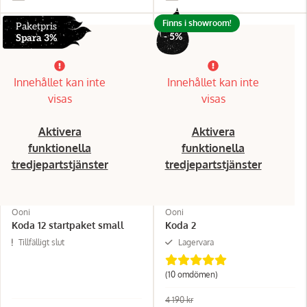
Finns i showroom!
Paketpris
- 5%
Spara 3%
Innehållet kan inte
Innehållet kan inte
visas
visas
Aktivera
Aktivera
funktionella
funktionella
tredjepartstjänster
tredjepartstjänster
Ooni
Ooni
Koda 12 startpaket small
Koda 2
Tillfälligt slut
Lagervara
(10 omdömen)
4 190 kr