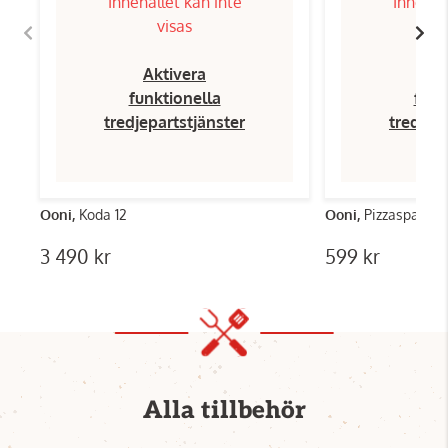
Innehållet kan inte
Innehål
visas
Aktivera
Ak
funktionella
funk
tredjepartstjänster
tredjep
Ooni,
Koda 12
Ooni,
Pizzaspade 12
3 490 kr
599 kr
Alla tillbehör