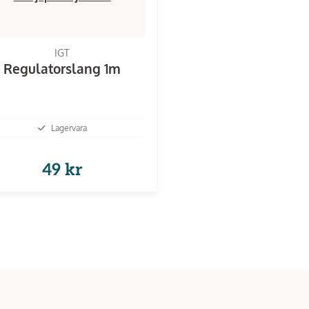
IGT
Regulatorslang 1m
Lagervara
49 kr