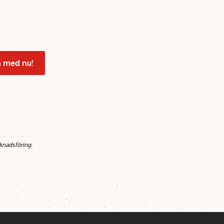
 med nu!
knadsföring.