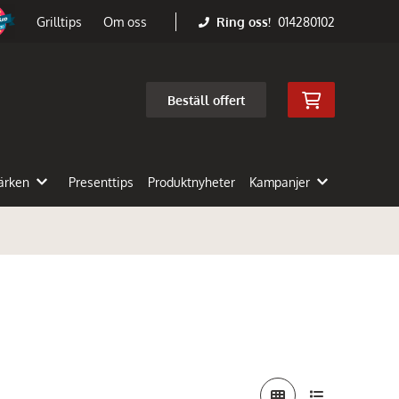
Ring oss!
014280102
Grilltips
Om oss
Beställ offert
ärken
Presenttips
Produktnyheter
Kampanjer