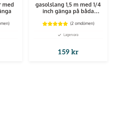
r med
gasolslang 1,5 m med 1/4
gänga
inch gänga på båda
ändarna
ömen
)
(2
omdömen
)
Lagervara
159 kr