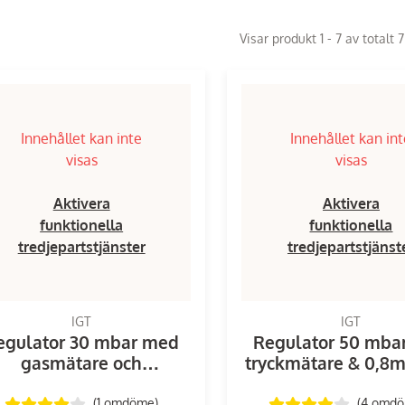
Visar produkt 1 - 7 av totalt 
Innehållet kan inte
Innehållet kan in
visas
visas
Aktivera
Aktivera
funktionella
funktionella
tredjepartstjänster
tredjepartstjänst
IGT
IGT
egulator 30 mbar med
Regulator 50 mba
gasmätare och
tryckmätare & 0,8m
ruvkoppling - Slang 1,5
m
(1
omdöme
)
(4
omd