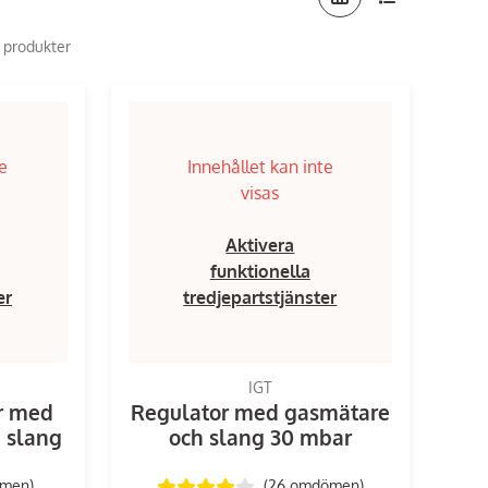
7 produkter
te
Innehållet kan inte
visas
Aktivera
funktionella
er
tredjepartstjänster
IGT
r med
Regulator med gasmätare
 slang
och slang 30 mbar
ömen
)
(26
omdömen
)