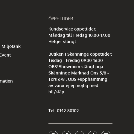
ÖPPETTIDER
Kundservice öppettider:
Måndag till Fredag 10.00-17.00
Helger stängt
 Miljötänk
Butiken i Skänninge öppettider:
 Event
Tisdag - Fredag 09.30-16.30
OBS! Showroom stängt pga
Skänninge Marknad Ons 5/8 -
Tors 6/8 , OBS +upphämtning
mation
av varor ej ej möjlig med
bil/släp.
Tel: 0142-80102