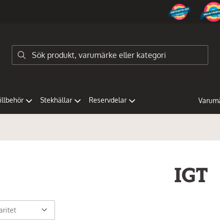
tillbehör
Stekhällar
Reservdelar
Varum
IGT