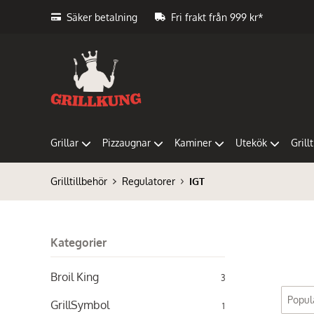
Säker betalning
Fri frakt från 999 kr*
Grillar
Pizzaugnar
Kaminer
Utekök
Grill
Grilltillbehör
Regulatorer
IGT
Kategorier
Broil King
3
GrillSymbol
1