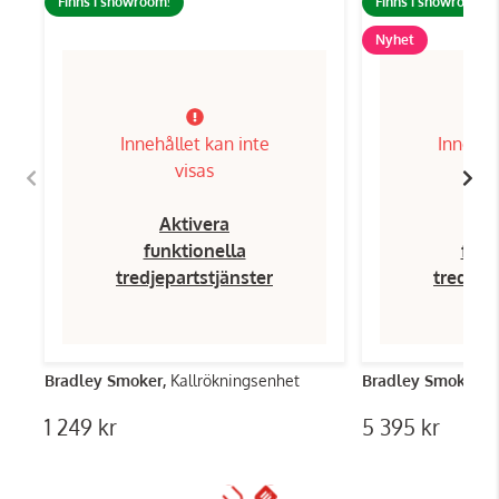
Finns i showroom!
Finns i showroom!
Nyhet
Innehållet kan inte
Innehål
visas
Aktivera
Ak
funktionella
funk
tredjepartstjänster
tredjep
Bradley Smoker,
Kallrökningsenhet
Bradley Smoker,
S
1 249 kr
5 395 kr