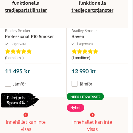
funktionella
funktionella
tredjepartstjänster
tredjepartstjänster
Bradley Smoker
Bradley Smoker
Professional P10 Smoker
Raven
Lagervara
Lagervara
(1 omdöme)
(1 omdöme)
11 495 kr
12 990 kr
Jämför
Jämför
Finns i showroom!
Paketpris
Spara 4%
Nyhet
Innehållet kan inte
Innehållet kan inte
visas
visas