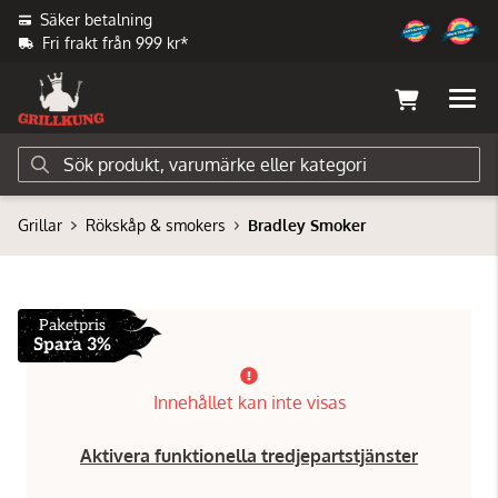
Säker betalning
Fri frakt från 999 kr*
Grillar
Rökskåp & smokers
Bradley Smoker
Paketpris
Spara 3%
Innehållet kan inte visas
Aktivera funktionella tredjepartstjänster