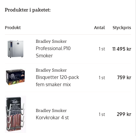
Produkter i paketet:
Produkt
Antal
Styckpris
Bradley Smoker
Professional P10
11 495 kr
1 st
Smoker
Bradley Smoker
Bisquetter 120-pack
759 kr
1 st
fem smaker mix
Bradley Smoker
299 kr
1 st
Korvkrokar 4 st