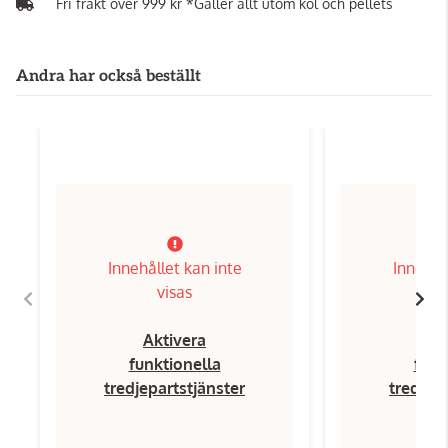
Fri frakt över 999 kr *Gäller allt utom kol och pellets
Andra har också beställt
Innehållet kan inte
Innehål
visas
Aktivera
Ak
funktionella
funk
tredjepartstjänster
tredjep