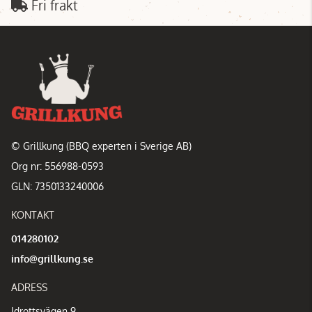
Fri frakt
© Grillkung (BBQ experten i Sverige AB)
Org nr: 556988-0593
GLN: 7350133240006
KONTAKT
014280102
info@grillkung.se
ADRESS
Idrottsvägen 9