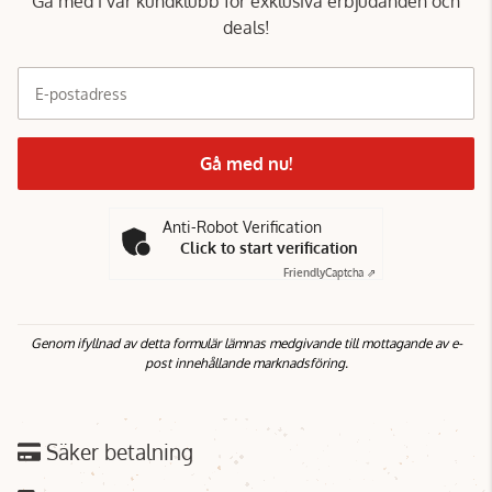
Gå med i vår kundklubb för exklusiva erbjudanden och
deals!
E-postadress
Gå med nu!
Anti-Robot Verification
Click to start verification
Friendly
Captcha ⇗
Genom ifyllnad av detta formulär lämnas medgivande till mottagande av e-
post innehållande marknadsföring.
Säker betalning