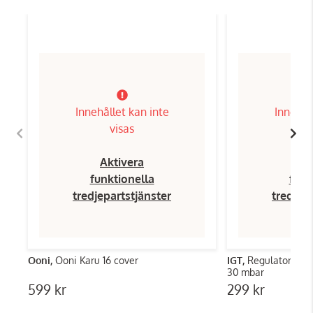
Innehållet kan inte
Innehål
visas
Aktivera
Ak
funktionella
funk
tredjepartstjänster
tredjep
Ooni,
Ooni Karu 16 cover
IGT,
Regulator med
30 mbar
599 kr
299 kr