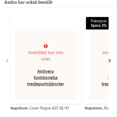
Andra har också beställt
Paketpris
Spara 3%
Innehållet kan inte
Innehål
visas
Aktivera
Ak
funktionella
funk
tredjepartstjänster
tredjep
Napoleon,
Cover Rogue 625 SE/XT
Napoleon,
Rogue 6