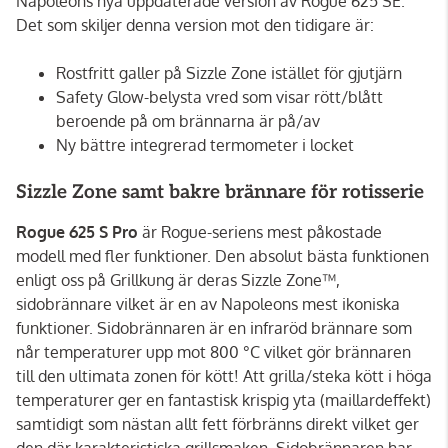
Napoleons nya uppdaterade version av Rogue 625 SE.
Det som skiljer denna version mot den tidigare är:
Rostfritt galler på Sizzle Zone istället för gjutjärn
Safety Glow-belysta vred som visar rött/blått
beroende på om brännarna är på/av
Ny bättre integrerad termometer i locket
Sizzle Zone samt bakre brännare för rotisserie
Rogue 625 S Pro
är Rogue-seriens mest påkostade
modell med fler funktioner. Den absolut bästa funktionen
enligt oss på Grillkung är deras Sizzle Zone™,
sidobrännare vilket är en av Napoleons mest ikoniska
funktioner. Sidobrännaren är en infraröd brännare som
når temperaturer upp mot 800 °C vilket gör brännaren
till den ultimata zonen för kött! Att grilla/steka kött i höga
temperaturer ger en fantastisk krispig yta (maillardeffekt)
samtidigt som nästan allt fett förbränns direkt vilket ger
den där karakteristiska grillsmaken. Sidobrännaren har