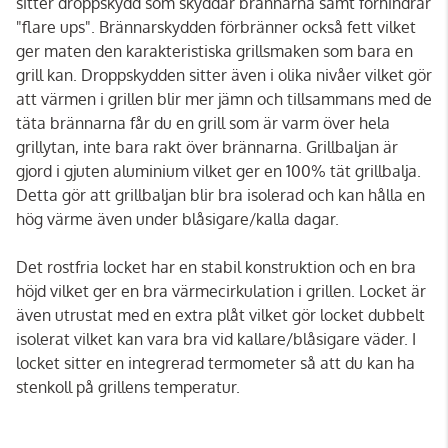
sitter droppskydd som skyddar brännarna samt förhindrar
"flare ups". Brännarskydden förbränner också fett vilket
ger maten den karakteristiska grillsmaken som bara en
grill kan. Droppskydden sitter även i olika nivåer vilket gör
att värmen i grillen blir mer jämn och tillsammans med de
täta brännarna får du en grill som är varm över hela
grillytan, inte bara rakt över brännarna. Grillbaljan är
gjord i gjuten aluminium vilket ger en 100% tät grillbalja.
Detta gör att grillbaljan blir bra isolerad och kan hålla en
hög värme även under blåsigare/kalla dagar.
Det rostfria locket har en stabil konstruktion och en bra
höjd vilket ger en bra värmecirkulation i grillen. Locket är
även utrustat med en extra plåt vilket gör locket dubbelt
isolerat vilket kan vara bra vid kallare/blåsigare väder. I
locket sitter en integrerad termometer så att du kan ha
stenkoll på grillens temperatur.