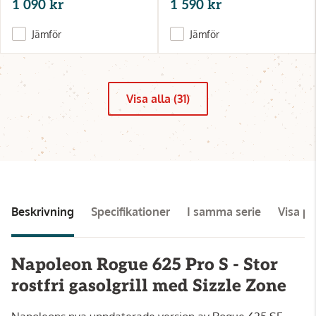
1 090 kr
1 590 kr
Jämför
Jämför
Visa alla (31)
Beskrivning
Specifikationer
I samma serie
Visa pa
Napoleon Rogue 625 Pro S - Stor
rostfri gasolgrill med Sizzle Zone