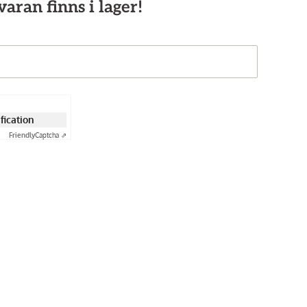
aran finns i lager!
ification
Friendly
Captcha ⇗