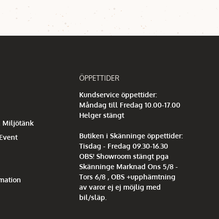
ÖPPETTIDER
Kundservice öppettider:
Måndag till Fredag 10.00-17.00
Helger stängt
 Miljötänk
Butiken i Skänninge öppettider:
 Event
Tisdag - Fredag 09.30-16.30
OBS! Showroom stängt pga
Skänninge Marknad Ons 5/8 -
Tors 6/8 , OBS +upphämtning
mation
av varor ej ej möjlig med
bil/släp.