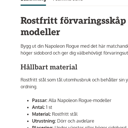
Rostfritt förvaringsskåp
modeller
Bygg ut din Napoleon Rogue med det här matchande u
höger sidobord och ger dig välbehövligt förvaringsut
Hållbart material
Rostfritt stål som tål utomhusbruk och behåller sin y
ordning.
Passar:
Alla Napoleon Rogue-modeller
Antal:
1 st
Material:
Rostfritt stål
Utrustning:
Dörr och avdelare
Placering:
Under vänster eller höger sidobord