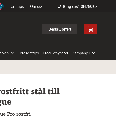
Ring oss!
014280102
Grilltips
Om oss
Beställ offert
ärken
Presenttips
Produktnyheter
Kampanjer
stfritt stål till
gue
ue Pro rostfri