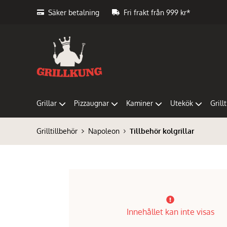
Säker betalning
Fri frakt från 999 kr*
Grillar
Pizzaugnar
Kaminer
Utekök
Grill
Grilltillbehör
Napoleon
Tillbehör kolgrillar
Innehållet kan inte visas