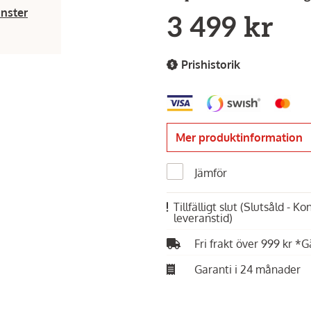
änster
3 499 kr
Prishistorik
Mer produktinformation
Jämför
Tillfälligt slut
(Slutsåld - K
leveranstid)
Fri frakt över 999 kr *G
Garanti i 24 månader