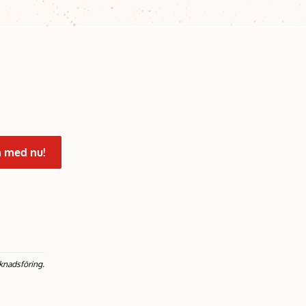
 med nu!
knadsföring.