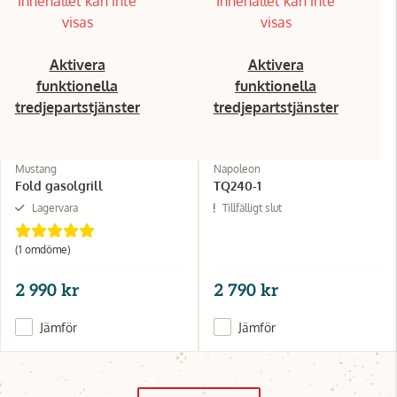
Innehållet kan inte
Innehållet kan inte
visas
visas
Aktivera
Aktivera
funktionella
funktionella
tredjepartstjänster
tredjepartstjänster
Mustang
Napoleon
Fold gasolgrill
TQ240-1
Lagervara
Tillfälligt slut
(1 omdöme)
2 990 kr
2 790 kr
Jämför
Jämför