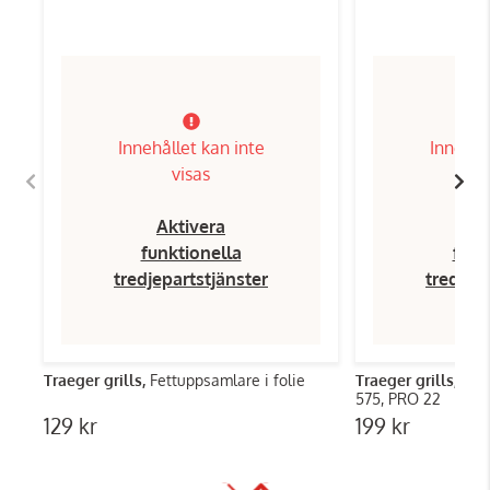
Innehållet kan inte
Innehål
visas
Aktivera
Ak
funktionella
funk
tredjepartstjänster
tredjep
Traeger grills,
Fettuppsamlare i folie
Traeger grills,
Dro
575, PRO 22
129 kr
199 kr