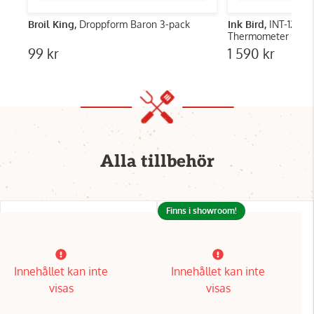
Broil King,
Droppform Baron 3-pack
Ink Bird,
INT-12-BW
Thermometer
99 kr
1 590 kr
Alla tillbehör
Finns i showroom!
Innehållet kan inte
Innehållet kan inte
visas
visas