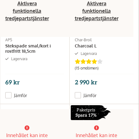
Aktivera
Aktivera
funktionella
funktionella
tredjepartstjänster
tredjepartstjänster
APS
Char-Broil
Stekspade smal/kort i
Charcoal L
rostfritt 18,5cm
Lagervara
Lagervara
(15 omdömen)
69 kr
2 990 kr
Jämför
Jämför
Paketpris
Spara 17%
Innehållet kan inte
Innehållet kan inte