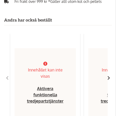
Fri frakt över 999 kr *Gäller allt utom kol och pellets
Andra har också beställt
Innehållet kan inte
Innehål
visas
Aktivera
Ak
funktionella
funk
tredjepartstjänster
tredjep