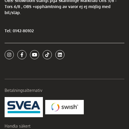
OBS! Showroom stängt pga Skänninge Marknad Ons 5/8 -
Tors 6/8 , OBS +upphämtning av varor ej ej möjlig med
bil/släp.
Tel: 0142-80102
Betalningsalternativ
Handla säkert