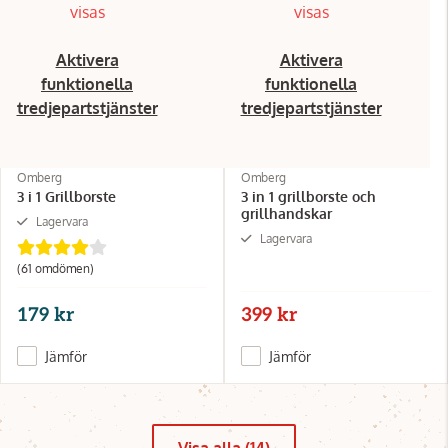
visas
visas
Aktivera
Aktivera
funktionella
funktionella
tredjepartstjänster
tredjepartstjänster
Omberg
Omberg
3 i 1 Grillborste
3 in 1 grillborste och
grillhandskar
Lagervara
Lagervara
(61 omdömen)
179 kr
399 kr
Jämför
Jämför
Visa alla (14)