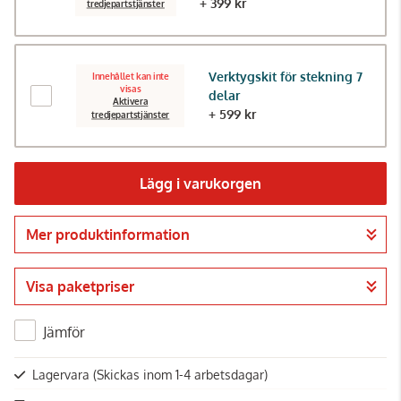
+ 399 kr
tredjepartstjänster
Verktygskit för stekning 7
Innehållet kan inte
visas
delar
Aktivera
+ 599 kr
tredjepartstjänster
Lägg i varukorgen
Mer produktinformation
Gå till kassan
Visa paketpriser
Jämför
Lagervara
(Skickas inom 1-4 arbetsdagar)