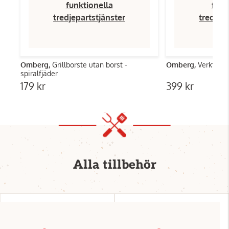
funktionella
funk
tredjepartstjänster
tredjep
Omberg,
Grillborste utan borst -
Omberg,
Verktygski
spiralfjäder
179 kr
399 kr
Alla tillbehör