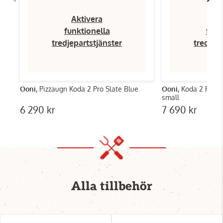
Aktivera
Ak
funktionella
funk
tredjepartstjänster
tredjep
Ooni,
Pizzaugn Koda 2 Pro Slate Blue
Ooni,
Koda 2 Pro S
small
6 290 kr
7 690 kr
Alla tillbehör