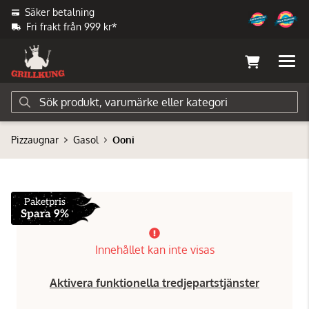
Säker betalning
Fri frakt från 999 kr*
Pizzaugnar
Gasol
Ooni
Paketpris
Spara 9%
Innehållet kan inte visas
Aktivera funktionella tredjepartstjänster