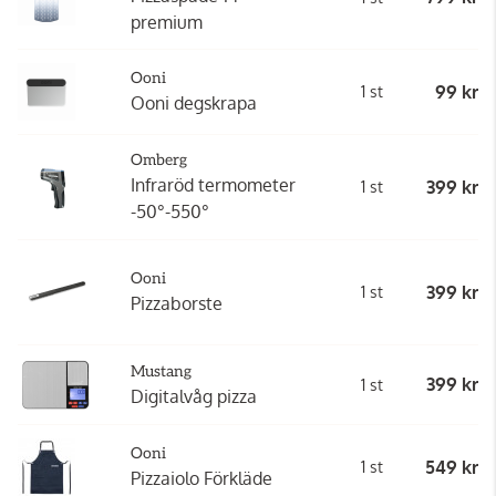
premium
Ooni
99 kr
1 st
Ooni degskrapa
Omberg
Infraröd termometer
399 kr
1 st
-50°-550°
Ooni
399 kr
1 st
Pizzaborste
Mustang
399 kr
1 st
Digitalvåg pizza
Ooni
549 kr
1 st
Pizzaiolo Förkläde