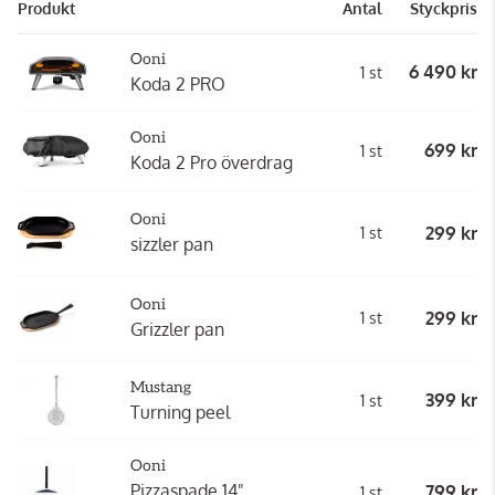
Produkt
Antal
Styckpris
Ooni
6 490 kr
1 st
Koda 2 PRO
Ooni
699 kr
1 st
Koda 2 Pro överdrag
Ooni
299 kr
1 st
sizzler pan
Ooni
299 kr
1 st
Grizzler pan
Mustang
399 kr
1 st
Turning peel
Ooni
Pizzaspade 14"
799 kr
1 st