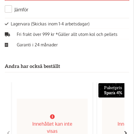
Jämför
Lagervara
(Skickas inom 1-4 arbetsdagar)
Fri frakt över 999 kr *Gäller allt utom kol och pellets
Garanti i 24 månader
Andra har också beställt
Paketpris
Spara 4%
Innehållet kan inte
Innehål
visas