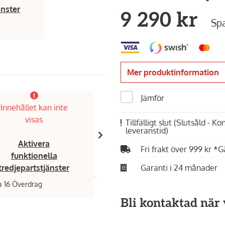
änster
9 290 kr
Spa
Mer produktinformation
Jämför
Paketpris
Innehållet kan inte
Innehållet kan inte
Spara 4%
visas
visas
Tillfälligt slut
(Slutsåld - K
leveranstid)
Aktivera
Aktivera
Fri frakt över 999 kr *G
funktionella
funktionella
Garanti i 24 månader
tredjepartstjänster
tredjepartstjänster
 16 Överdrag
Ooni,
Koda 16 startpaket small
Bli kontaktad när v
6 790 kr