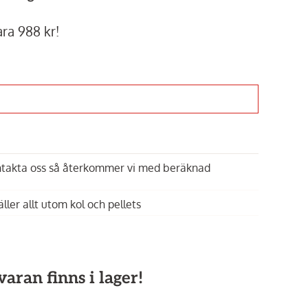
ra 988 kr!
Innehållet kan inte
Inneh
visas
ontakta oss så återkommer vi med beräknad
Aktivera
äller allt utom kol och pellets
funktionella
fu
tredjepartstjänster
tredj
Ooni,
Pizzaspade i trä 14
Ooni,
Ooni toppi
medium
aran finns i lager!
399 kr
99 kr