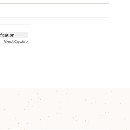
ification
Friendly
Captcha ⇗