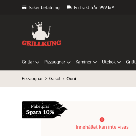
Säker betalning
Fri frakt från 999 kr*
Grillar
Pizzaugnar
Kaminer
Utekök
Grill
Pizzaugnar
Gasol
Ooni
Paketpris
Spara 10%
Innehållet kan inte visas