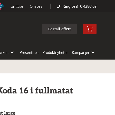
Ring oss!
014280102
Grilltips
Om oss
Beställ offert
ärken
Presenttips
Produktnyheter
Kampanjer
oda 16 i fullmatat
t large