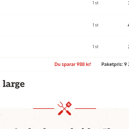
1 st
1 st
1 st
Du sparar 988 kr!
Paketpris: 9 
 large