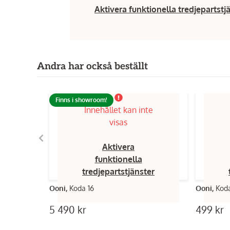
Aktivera funktionella tredjepartstj
Andra har också beställt
Finns i showroom!
Innehållet kan inte
visas
Aktivera
funktionella
tredjepartstjänster
Ooni,
Koda 16
Ooni,
Koda
5 490 kr
499 kr