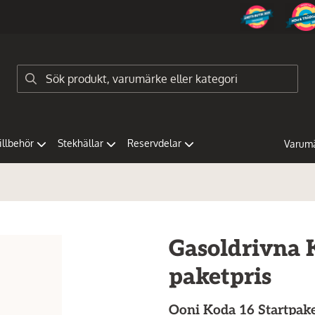
tillbehör
Stekhällar
Reservdelar
Varum
Gasoldrivna K
paketpris
Ooni
Koda 16 Startpake