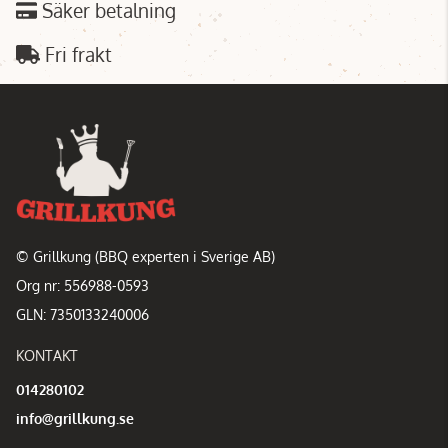
Säker betalning
Fri frakt
© Grillkung (BBQ experten i Sverige AB)
Org nr: 556988-0593
GLN: 7350133240006
KONTAKT
014280102
info@grillkung.se