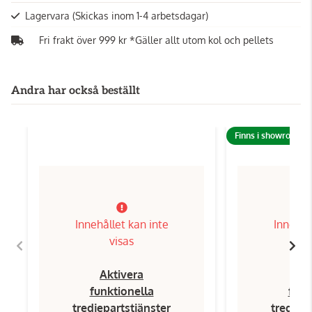
Lagervara
(Skickas inom 1-4 arbetsdagar)
Fri frakt över 999 kr *Gäller allt utom kol och pellets
Andra har också beställt
Finns i showroom!
Innehållet kan inte
Innehål
visas
Aktivera
Ak
funktionella
funk
tredjepartstjänster
tredjep