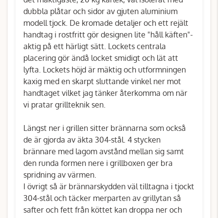
dubbla plåtar och sidor av gjuten aluminium
modell tjock. De kromade detaljer och ett rejält
handtag i rostfritt gör designen lite "håll käften"-
aktig på ett härligt sätt. Lockets centrala
placering gör ändå locket smidigt och lät att
lyfta. Lockets höjd är mäktig och utformningen
kaxig med en skarpt sluttande vinkel ner mot
handtaget vilket jag tänker återkomma om när
vi pratar grillteknik sen.
Längst ner i grillen sitter brännarna som också
de är gjorda av äkta 304-stål. 4 stycken
brännare med lagom avstånd mellan sig samt
den runda formen nere i grillboxen ger bra
spridning av värmen.
I övrigt så är brännarskydden väl tilltagna i tjockt
304-stål och täcker merparten av grillytan så
safter och fett från köttet kan droppa ner och