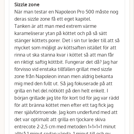
Sizzle zone
När man testar en Napoleon Pro 500 måste nog
deras sizzle zone få ett eget kapitel.
Tanken är att man med extrem värme
karameliserar ytan på köttet och på så sätt
stänger köttets porer. Det i sin tur leder till att så
mycket som möjligt av köttsaften istället för att
rinna ut ska stanna kvar i köttet så att man får
en riktigt saftig köttbit. Fungerar det då? Jag har
förvisso vid enstaka tillfällen grillat med sizzle
zone från Napoleon innan men aldrig bekanta
mig med den fullt ut. Så jag fokuserade på att
grilla en hel del nötkött på den helt enkelt. I
början grillade jag lite för kort tid för jag var rädd
för att bränna köttet men efter ett tag fick jag
mer självförtroende. Jag kom underfund med att
det var optimalt att grilla en tjockare skiva
entrecote 2-2,5 cm med metoden 1+1+1+1 minut
alltså 1 minut sedan vända, 1 minut till och ny