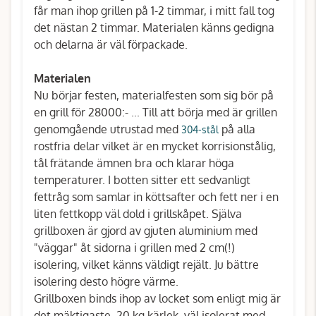
får man ihop grillen på 1-2 timmar, i mitt fall tog
det nästan 2 timmar. Materialen känns gedigna
och delarna är väl förpackade.
Materialen
Nu börjar festen, materialfesten som sig bör på
en grill för 28000:- ... Till att börja med är grillen
genomgående utrustad med
på alla
304-stål
rostfria delar vilket är en mycket korrisionstålig,
tål frätande ämnen bra och klarar höga
temperaturer. I botten sitter ett sedvanligt
fettråg som samlar in köttsafter och fett ner i en
liten fettkopp väl dold i grillskåpet. Själva
grillboxen är gjord av gjuten aluminium med
"väggar" åt sidorna i grillen med 2 cm(!)
isolering, vilket känns väldigt rejält. Ju bättre
isolering desto högre värme.
Grillboxen binds ihop av locket som enligt mig är
det mäktigaste, 20 kg kärlek, väl isolerat med