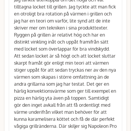
tilltagna locket till grillen. Jag tyckte att man fick
en otroligt bra rotation på värmen i grillen och
jag har en teori om varför, lite synd att de inte
skriver mer om tekniken i sina produkttexter.
Ryggen på grillen är relativt hög och har en
distinkt vinkling inåt och uppåt framifrån sätt
med locket som överlappar för bra vindskydd.
Att sedan locket är så högt och att locket sluttar
skarpt framåt gör enligt min teori att värmen
stiger uppåt för att sedan tryckas ner av den nya
värmen som skapas i större omfattning än de
andra grillarna som jag har testat. Det ger en
härlig konvektionsvärme som ger till exempel en
pizza en härlig yta även på toppen. Samtidigt
gör den inget avkall från att få ordentligt med
värme underifrån vilket man behöver för att
kunna karamelisera köttet och få de där perfekt
vågiga grillränderna. Där skiljer sig Napoleon Pro