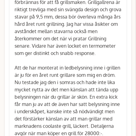
förbrännas för att få grillsmaken. Grillgallrena är
riktigt trevliga med sin svängda design och grova
stavar på 9,5 mm, dessa bör överleva många års
hård året runt grillning. Jag har vissa åsikter om
avståndet mellan stavarna också men
återkommer om det när vi pratar Grillning
senare. Vidare har även locket en termometer
som ger distinkt och snabb response.
Att de har monterat in ledbelysning inne i grillen
är ju för en året runt grillare som mig en dröm.
Nu testade jag den i somras och hade inte lika
mycket nytta av det men känslan att tända upp
belysningen när du grillar är skön. En extra kick
får man ju av att de även har satt belysning inne
i underskåpet, kanske inte så nödvändigt men
det förstärker känslan av att man grillar med
marknadens coolaste grill, läckert. Detaljerna
avgör när man köper en grill för 28000:-.