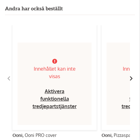
Andra har också beställt
Innehållet kan inte
Innehål
visas
Aktivera
Ak
funktionella
funk
tredjepartstjänster
tredjep
Ooni,
Ooni PRO cover
Ooni,
Pizzaspade 1