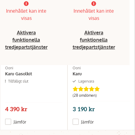
Innehållet kan inte
Innehållet kan inte
visas
visas
Aktivera
Aktivera
funktionella
funktionella
tredjepartstjänster
tredjepartstjänster
Ooni
Ooni
Karu Gasolkit
Karu
Tillfälligt slut
Lagervara
(28 omdömen)
4 390 kr
3 190 kr
Jämför
Jämför