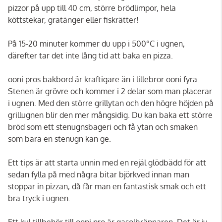
pizzor på upp till 40 cm, större brödlimpor, hela
köttstekar, gratänger eller fiskrätter!
På 15-20 minuter kommer du upp i 500°C i ugnen,
därefter tar det inte lång tid att baka en pizza.
ooni pros bakbord är kraftigare än i lillebror ooni fyra.
Stenen är grövre och kommer i 2 delar som man placerar
i ugnen. Med den större grillytan och den högre höjden på
grillugnen blir den mer mångsidig. Du kan baka ett större
bröd som ett stenugnsbageri och få ytan och smaken
som bara en stenugn kan ge.
Ett tips är att starta unnin med en rejäl glödbädd för att
sedan fylla på med några bitar björkved innan man
stoppar in pizzan, då får man en fantastisk smak och ett
bra tryck i ugnen.
Ett kul tillbehör till ooni pro är gasolbrännaren. Det är ju