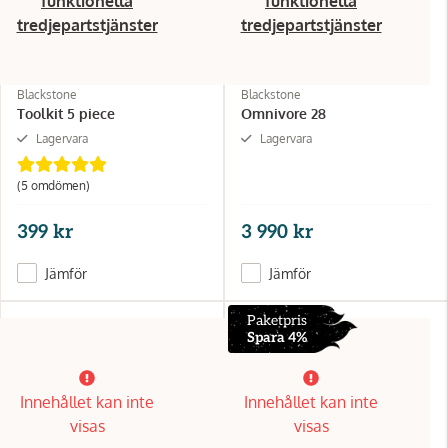
funktionella
funktionella
tredjepartstjänster
tredjepartstjänster
Blackstone
Blackstone
Toolkit 5 piece
Omnivore 28
Lagervara
Lagervara
(5 omdömen)
399 kr
3 990 kr
Jämför
Jämför
Paketpris
Spara 4%
Innehållet kan inte
Innehållet kan inte
visas
visas