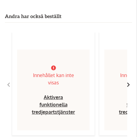
Andra har också beställt
Innehållet kan inte
Innehål
visas
Aktivera
Ak
funktionella
funk
tredjepartstjänster
tredjep