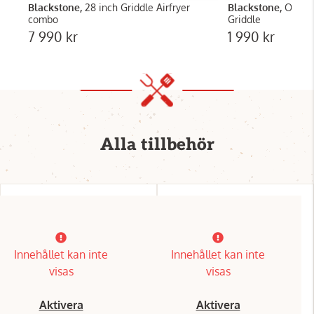
Blackstone,
28 inch Griddle Airfryer
Blackstone,
Origin
combo
Griddle
7 990 kr
1 990 kr
Alla tillbehör
Innehållet kan inte
Innehållet kan inte
visas
visas
Aktivera
Aktivera