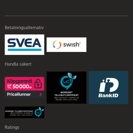
Betalningsalternativ
Handla säkert
Ratings