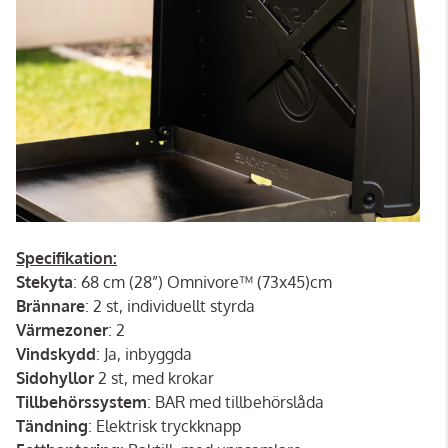
Specifikation:
Stekyta
: 68 cm (28”) Omnivore™ (73x45)cm
Brännare
: 2 st, individuellt styrda
Värmezoner
: 2
Vindskydd
: Ja, inbyggda
Sidohyllor
2 st, med krokar
Tillbehörssystem
: BAR med tillbehörslåda
Tändning
: Elektrisk tryckknapp