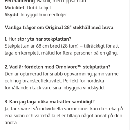
Fetthantering
: Baktill, med uppsamlare
Mobilitet
: Dubbla hjul
Skydd
: Inbyggd huv medföljer
Vanliga frågor om Original 28” stekhäll med huva
1. Hur stor yta har stekplattan?
Stekplattan är 68 cm bred (28 tum) – tillräckligt för att
laga en komplett måltid för flera personer på en gång.
2. Vad är fördelen med Omnivore™-stekplattan?
Den är optimerad för snabb uppvärmning, jämn värme
och hög bränsleeffektivitet. Perfekt för nordiska
förhållanden tack vare sina inbyggda vindskydd.
3. Kan jag laga olika maträtter samtidigt?
Ja, tack vare två individuella värmezoner kan du steka på
ena sidan och varmhålla eller tillaga något annat på den
andra.