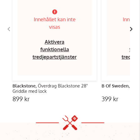
Innehållet kan inte
Innehål
visas
Aktivera
Ak
funktionella
funk
tredjepartstjänster
tredjep
Blackstone,
Överdrag Blackstone 28"
B Of Sweden,
Smas
Griddle med lock
899 kr
399 kr