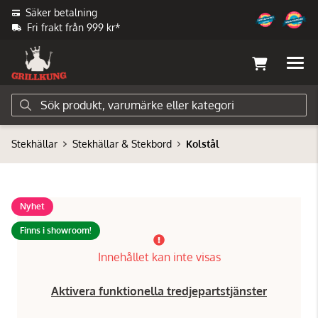
Säker betalning
Fri frakt från 999 kr*
Stekhällar
Stekhällar & Stekbord
Kolstål
Nyhet
Finns i showroom!
Innehållet kan inte visas
Aktivera funktionella tredjepartstjänster