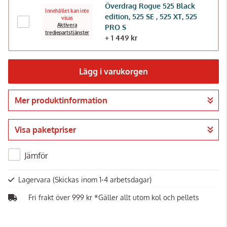
Överdrag Rogue 525 Black
Innehållet kan inte
edition, 525 SE , 525 XT, 525
visas
Aktivera
PRO S
tredjepartstjänster
+ 1 449 kr
Lägg i varukorgen
Mer produktinformation
Gå till kassan
Visa paketpriser
Jämför
Lagervara
(Skickas inom 1-4 arbetsdagar)
Fri frakt över 999 kr *Gäller allt utom kol och pellets