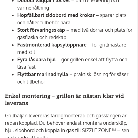
Dubbla väggar i locket
– bättre isolering och
värmehållning
Hopfällbart sidobord med krokar
– sparar plats
och håller tillbehör nära
Stort förvaringsskåp
– med två dörrar och plats för
gasflaska och redskap
Fastmonterad kapsylöppnare
– för grillmästare
med stil
Fyra låsbara hjul
– gör grillen enkel att flytta och
låsa fast
Flyttbar marinadhylla
– praktisk lösning för såser
och tillbehör
Enkel montering – grillen är nästan klar vid
leverans
Grillbaljan levereras färdigmonterad och gasslangen är
redan kopplad. Du behöver endast montera underskåp,
hjul, sidobord och koppla in gas till SIZZLE ZONE™ – sen
är du redo att grilla.