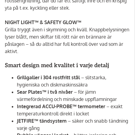
rotisserigrillning, där du får ett saftigt inre och en krispig
yta på t.ex. kyckling eller stek.
NIGHT LIGHT™ & SAFETY GLOW™
Grilla tryggt även i skymning och kväll. Knappbelysningen
lyser blått, men skiftar till rött när en brännare är
påslagen – så du alltid har full kontroll över vad som är
aktivt.
Smart design med kvalitet i varje detalj
Grillgaller i 304 rostfritt stål
– slitstarka,
hygieniska och diskmaskinssäkra
Sear Plates™ i två nivåer
– för jämn
värmefördelning och minskade uppflamningar
Integrerad ACCU-PROBE™ termometer
– exakt
temperaturkontroll direkt i locket
JETFIRE™ tändsystem
– säker och snabb tändning
varje gång