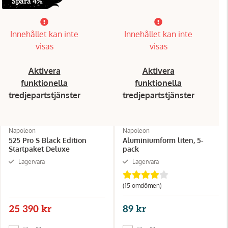
Spara 4%
Innehållet kan inte
Innehållet kan inte
visas
visas
Aktivera
Aktivera
funktionella
funktionella
tredjepartstjänster
tredjepartstjänster
Napoleon
Napoleon
525 Pro S Black Edition
Aluminiumform liten, 5-
Startpaket Deluxe
pack
Lagervara
Lagervara
(15 omdömen)
25 390 kr
89 kr