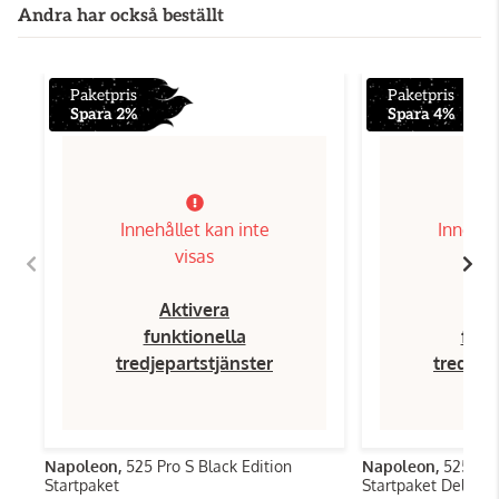
Andra har också beställt
Paketpris
Paketpris
Spara 2%
Spara 4%
Innehållet kan inte
Innehål
visas
Aktivera
Ak
funktionella
funk
tredjepartstjänster
tredjep
Napoleon,
525 Pro S Black Edition
Napoleon,
525 Pro
Startpaket
Startpaket Deluxe