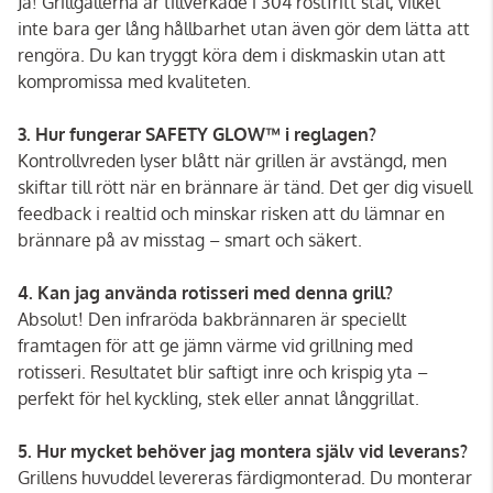
Ja! Grillgallerna är tillverkade i 304 rostfritt stål, vilket
inte bara ger lång hållbarhet utan även gör dem lätta att
rengöra. Du kan tryggt köra dem i diskmaskin utan att
kompromissa med kvaliteten.
3. Hur fungerar SAFETY GLOW™ i reglagen?
Kontrollvreden lyser blått när grillen är avstängd, men
skiftar till rött när en brännare är tänd. Det ger dig visuell
feedback i realtid och minskar risken att du lämnar en
brännare på av misstag – smart och säkert.
4. Kan jag använda rotisseri med denna grill?
Absolut! Den infraröda bakbrännaren är speciellt
framtagen för att ge jämn värme vid grillning med
rotisseri. Resultatet blir saftigt inre och krispig yta –
perfekt för hel kyckling, stek eller annat långgrillat.
5. Hur mycket behöver jag montera själv vid leverans?
Grillens huvuddel levereras färdigmonterad. Du monterar