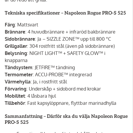
Tekniska specifikationer – Napoleon Rogue PRO-S 525
Färg
: Mattsvart
Brännare
: 4 huvudbrännare + infraröd bakbrännare
Sidobrännare
: Ja – SIZZLE ZONE™ upp till 800 °C
Grillgaller
: 304 rostfritt stål (även på sidobrännare)
Belysning
: NIGHT LIGHT™ + SAFETY GLOW™ i
knapparna
Tändsystem
: JETFIRE™ tändning
Termometer
: ACCU-PROBE™ integrerad
Värmehylla
: Ja, i rostfritt stål
Förvaring
: Underskåp + sidobord med krokar
Mobilitet
: 4 låsbara hjul
Tillbehör
: Fast kapsylöppnare, flyttbar marinadhylla
Sammanfattning – Därför ska du välja Napoleon Rogue
PRO-S 525