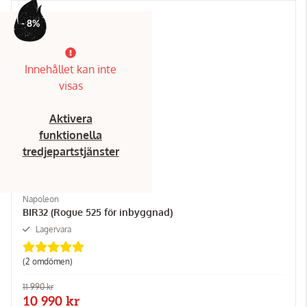
- 8%
Innehållet kan inte
visas
Aktivera
funktionella
tredjepartstjänster
Napoleon
BIR32 (Rogue 525 för inbyggnad)
Lagervara
(2 omdömen)
11 990 kr
10 990 kr