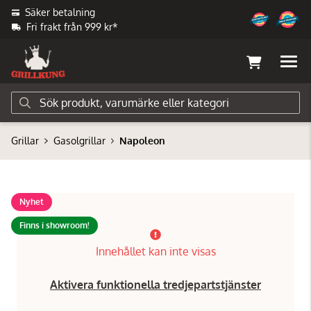
Säker betalning
Fri frakt från 999 kr*
Grillar
Gasolgrillar
Napoleon
Nyhet
Finns i showroom!
Innehållet kan inte visas
Aktivera funktionella tredjepartstjänster