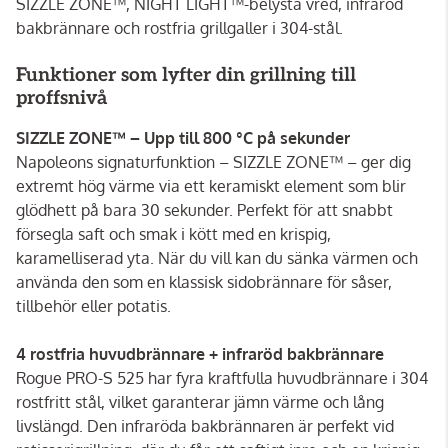
SIZZLE ZONE™, NIGHT LIGHT™-belysta vred, infraröd
bakbrännare och rostfria grillgaller i 304-stål.
Funktioner som lyfter din grillning till
proffsnivå
SIZZLE ZONE™ – Upp till 800 °C på sekunder
Napoleons signaturfunktion – SIZZLE ZONE™ – ger dig
extremt hög värme via ett keramiskt element som blir
glödhett på bara 30 sekunder. Perfekt för att snabbt
försegla saft och smak i kött med en krispig,
karamelliserad yta. När du vill kan du sänka värmen och
använda den som en klassisk sidobrännare för såser,
tillbehör eller potatis.
4 rostfria huvudbrännare + infraröd bakbrännare
Rogue PRO-S 525 har fyra kraftfulla huvudbrännare i 304
rostfritt stål, vilket garanterar jämn värme och lång
livslängd. Den infraröda bakbrännaren är perfekt vid