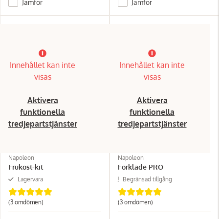
Jämför
Jämför
Innehållet kan inte
Innehållet kan inte
visas
visas
Aktivera
Aktivera
funktionella
funktionella
tredjepartstjänster
tredjepartstjänster
Napoleon
Napoleon
Frukost-kit
Förkläde PRO
Lagervara
Begränsad tillgång
(3 omdömen)
(3 omdömen)