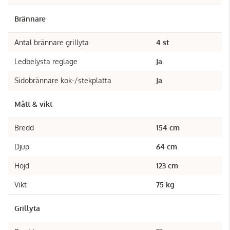
Brännare
Antal brännare grillyta
4 st
Ledbelysta reglage
Ja
Sidobrännare kok-/stekplatta
Ja
Mått & vikt
Bredd
154 cm
Djup
64 cm
Höjd
123 cm
Vikt
75 kg
Grillyta