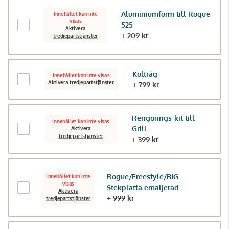
Aluminiumform till Rogue
Innehållet kan inte
visas
525
Aktivera
+ 209 kr
tredjepartstjänster
Koltråg
Innehållet kan inte visas
Aktivera tredjepartstjänster
+ 799 kr
Rengörings-kit till
Innehållet kan inte visas
Grill
Aktivera
tredjepartstjänster
+ 399 kr
Rogue/Freestyle/BIG
Innehållet kan inte
visas
Stekplatta emaljerad
Aktivera
+ 999 kr
tredjepartstjänster