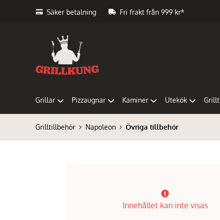
Säker betalning
Fri frakt från 999 kr*
Grillar
Pizzaugnar
Kaminer
Utekök
Grill
Grilltillbehör
Napoleon
Övriga tillbehör
Innehållet kan inte visas