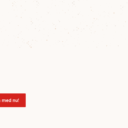
 med nu!