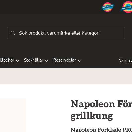
tillbehör
Stekhällar
Reservdelar
Varum
Napoleon Förk
grillkung
Napoleon
Förkläde PR