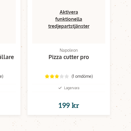
Aktivera
funktionella
tredjepartstjänster
Napoleon
llare
Pizza cutter pro
e)
(1 omdöme)
Lagervara
199 kr