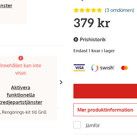
änster
(3 omdömen)
379 kr
Prishistorik
Endast 1 kvar i lager
Innehållet kan inte
Innehållet kan inte
visas
visas
Aktivera
Aktivera
funktionella
funktionella
tredjepartstjänster
tredjepartstjänster
Mer produktinformation
,
Rengörings-kit till Grill
Omberg,
Verktygskit till stekhäll oc
399 kr
Jämför