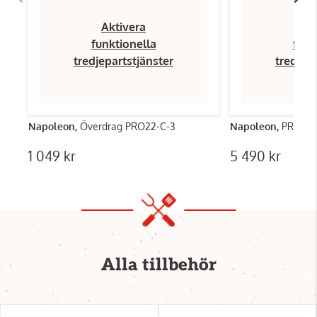
Aktivera
Ak
funktionella
funk
tredjepartstjänster
tredjep
Napoleon,
Överdrag PRO22-C-3
Napoleon,
PRO22K
1 049 kr
5 490 kr
Alla tillbehör