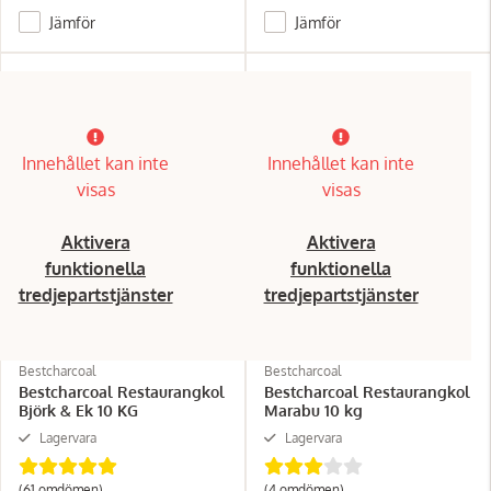
Jämför
Jämför
Innehållet kan inte
Innehållet kan inte
visas
visas
Aktivera
Aktivera
funktionella
funktionella
tredjepartstjänster
tredjepartstjänster
Bestcharcoal
Bestcharcoal
Bestcharcoal Restaurangkol
Bestcharcoal Restaurangkol
Björk & Ek 10 KG
Marabu 10 kg
Lagervara
Lagervara
(61 omdömen)
(4 omdömen)