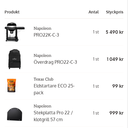
Produkt
Antal
Styckpris
Napoleon
5 490 kr
1 st
PRO22K-C-3
Napoleon
1 049 kr
1 st
Överdrag PRO22-C-3
Texas Club
Eldstartare ECO 25-
99 kr
1 st
pack
Napoleon
Stekplatta Pro 22 /
999 kr
1 st
klotgrill 57 cm