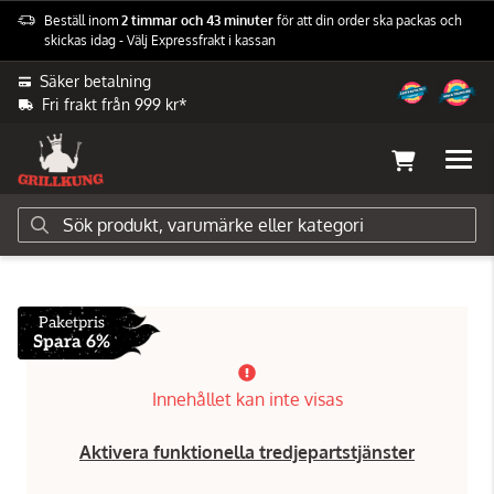
Beställ inom
2 timmar och 43 minuter
för att din order ska packas och
skickas idag - Välj Expressfrakt i kassan
Säker betalning
Fri frakt från 999 kr*
Grillar
Kolgrillar
Napoleon
Paketpris
Spara 6%
Innehållet kan inte visas
Aktivera funktionella tredjepartstjänster