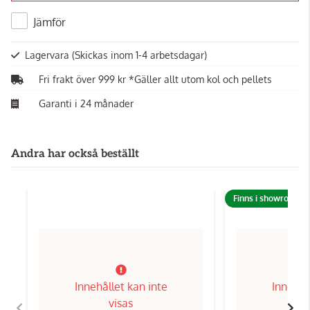
Jämför
Lagervara
(Skickas inom 1-4 arbetsdagar)
Fri frakt över 999 kr *Gäller allt utom kol och pellets
Garanti i 24 månader
Andra har också beställt
Finns i showroom!
Innehållet kan inte
Innehål
visas