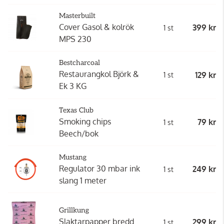
Masterbuilt
Cover Gasol & kolrök
399 kr
1 st
MPS 230
Bestcharcoal
Restaurangkol Björk &
129 kr
1 st
Ek 3 KG
Texas Club
Smoking chips
79 kr
1 st
Beech/bok
Mustang
Regulator 30 mbar ink
249 kr
1 st
slang 1 meter
Grillkung
Slaktarpapper bredd
299 kr
1 st