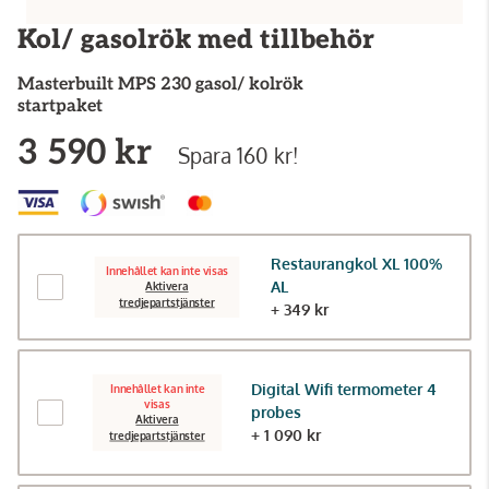
Kol/ gasolrök med tillbehör
Masterbuilt
MPS 230 gasol/ kolrök
startpaket
3 590 kr
Spara 160 kr!
Restaurangkol XL 100%
Innehållet kan inte visas
AL
Aktivera
tredjepartstjänster
+ 349 kr
Digital Wifi termometer 4
Innehållet kan inte
visas
probes
Aktivera
+ 1 090 kr
tredjepartstjänster