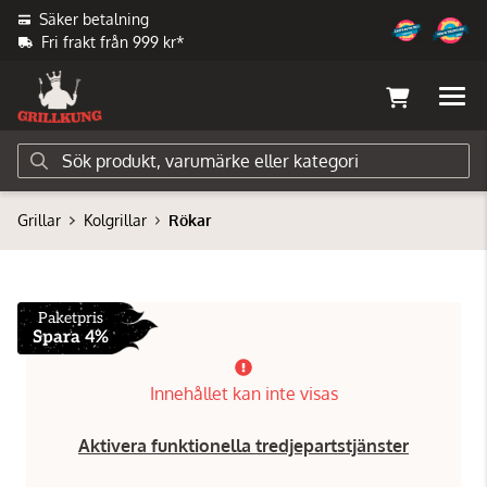
Säker betalning
Fri frakt från 999 kr*
Grillar
Kolgrillar
Rökar
Paketpris
Spara 4%
Innehållet kan inte visas
Aktivera funktionella tredjepartstjänster