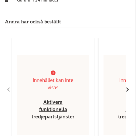
Andra har också beställt
Innehållet kan inte
Innehål
visas
Aktivera
Ak
funktionella
funk
tredjepartstjänster
tredjep