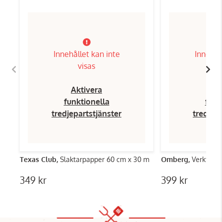
Innehållet kan inte
Innehål
visas
Aktivera
Ak
funktionella
funk
tredjepartstjänster
tredjep
Texas Club,
Slaktarpapper 60 cm x 30 m
Omberg,
Verktygski
349 kr
399 kr