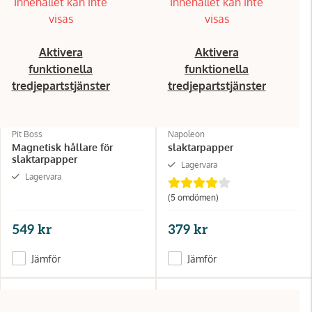
Innehållet kan inte
Innehållet kan inte
visas
visas
Aktivera
Aktivera
funktionella
funktionella
tredjepartstjänster
tredjepartstjänster
Pit Boss
Napoleon
Magnetisk hållare för
slaktarpapper
slaktarpapper
Lagervara
Lagervara
(5 omdömen)
549 kr
379 kr
Jämför
Jämför