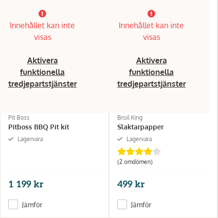
Innehållet kan inte
Innehållet kan inte
visas
visas
Aktivera
Aktivera
funktionella
funktionella
tredjepartstjänster
tredjepartstjänster
Pit Boss
Broil King
Pitboss BBQ Pit kit
Slaktarpapper
Lagervara
Lagervara
(2 omdömen)
1 199 kr
499 kr
Jämför
Jämför