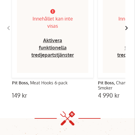
Innehållet kan inte
Innehål
visas
Aktivera
Ak
funktionella
funk
tredjepartstjänster
tredjep
Pit Boss,
Meat Hooks 6-pack
Pit Boss,
Champion
Smoker
149 kr
4 990 kr