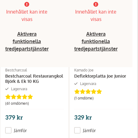
Innehållet kan inte
Innehållet kan inte
visas
visas
Aktivera
Aktivera
funktionella
funktionella
tredjepartstjänster
tredjepartstjänster
Bestcharcoal
Kamado Joe
Bestcharcoal Restaurangkol
Deflektorplatta Joe Junior
Björk & Ek 10 KG
Lagervara
Lagervara
(1 omdöme)
(61 omdömen)
379 kr
329 kr
Jämför
Jämför