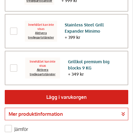
+ 999 kr
tredjepartstjänster
Stainless Steel Grill
Innehållet kan inte
visas
Expander Minimo
Aktivera
+ 399 kr
tredjepartstjänster
Grillkol premium big
Innehållet kan inte
visas
blocks 9 KG
Aktivera
+ 349 kr
tredjepartstjänster
Lägg i varukorgen
Mer produktinformation
Gå till kassan
Jämför