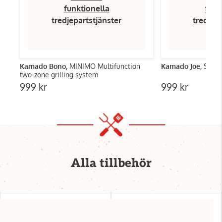
funktionella
funk
tredjepartstjänster
tredjep
Kamado Bono,
MINIMO Multifunction
Kamado Joe,
Soapst
two-zone grilling system
999 kr
999 kr
Alla tillbehör