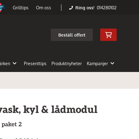
Ring oss!
014280102
Grilltips
Om oss
Beställ offert
ärken
Presenttips
Produktnyheter
Kampanjer
ask, kyl & lådmodul
 paket 2