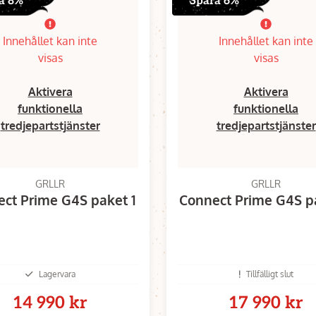
a 8%
Spara 6%
Innehållet kan inte
Innehållet kan inte
visas
visas
Aktivera
Aktivera
funktionella
funktionella
tredjepartstjänster
tredjepartstjänster
GRLLR
GRLLR
ct Prime G4S paket 1
Connect Prime G4S p
Lagervara
Tillfälligt slut
14 990 kr
17 990 kr