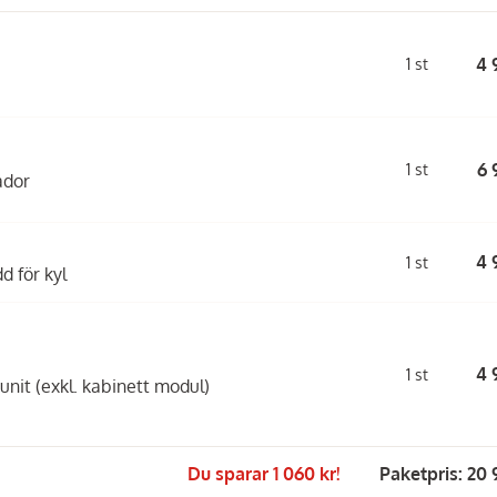
4 
1 st
6 
1 st
ådor
4 
1 st
d för kyl
4 
1 st
unit (exkl. kabinett modul)
Du sparar 1 060 kr!
Paketpris: 20 