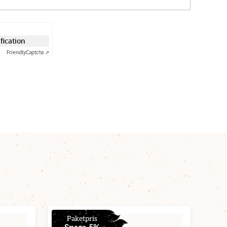
ification
Friendly
Captcha ⇗
Paketpris