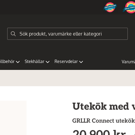
tillbehör
Stekhällar
Reservdelar
Varum
Utekök med v
GRLLR
Connect utekök