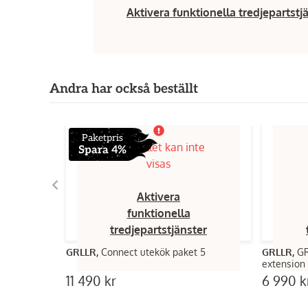
Aktivera funktionella tredjepartstj
Andra har också beställt
Paketpris
Innehållet kan inte
Spara 4%
visas
Aktivera
funktionella
tredjepartstjänster
GRLLR,
Connect utekök paket 5
GRLLR,
GR
11 490 kr
6 990 k