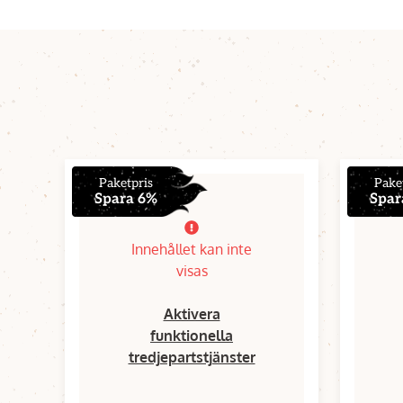
Paketpris
Pake
Spara 6%
Spar
Innehållet kan inte
visas
Aktivera
funktionella
tredjepartstjänster