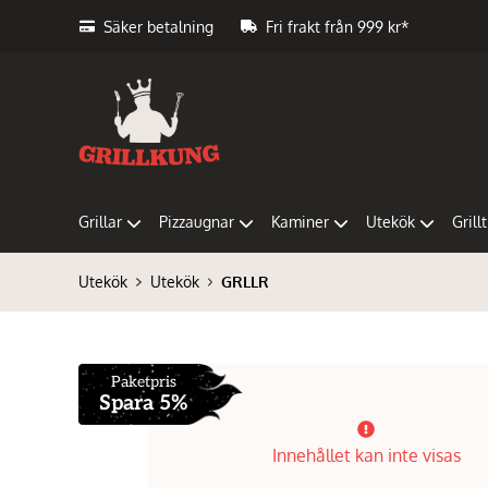
Säker betalning
Fri frakt från 999 kr*
Grillar
Pizzaugnar
Kaminer
Utekök
Grill
Utekök
Utekök
GRLLR
Paketpris
Spara 5%
Innehållet kan inte visas