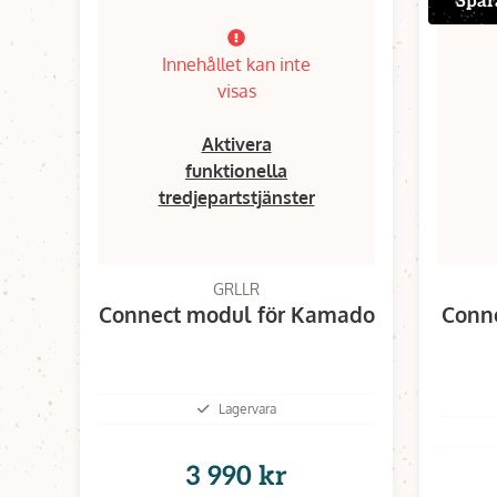
Spar
Innehållet kan inte
visas
Aktivera
funktionella
tredjepartstjänster
GRLLR
Connect modul för Kamado
Conne
Lagervara
3 990 kr