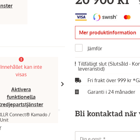
20 900 kr
änster
Mer produktinformation
Jämför
Finns i showroom!
Tillfälligt slut
(Slutsåld - K
Innehållet kan inte
Innehållet kan inte
leveranstid)
visas
visas
Fri frakt över 999 kr *G
Aktivera
Aktivera
Garanti i 24 månader
funktionella
funktionella
tredjepartstjänster
tredjepartstjänster
Bli kontaktad när v
LLR Connect® Kamado /
Kamado Bono,
EVO Media 22 Navy
extension Unit
Matte
r
14 990 kr
Din e-post: