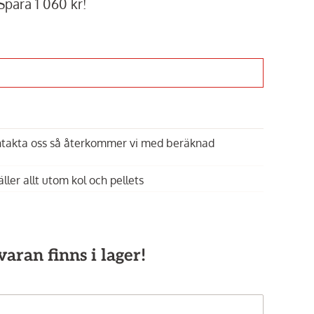
Spara 1 060 kr!
Finns i showroom!
ontakta oss så återkommer vi med beräknad
Innehållet kan inte
Inneh
visas
äller allt utom kol och pellets
Aktivera
funktionella
fu
tredjepartstjänster
tredj
aran finns i lager!
 Blue
Omberg,
Borghamn dubbelskåp
Omberg,
Borgha
11 990 kr
11 990 kr