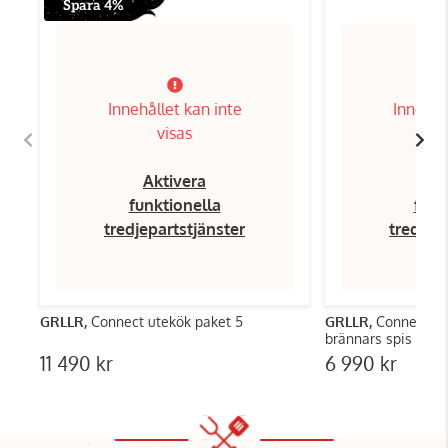
Spara 4%
Innehållet kan inte
Innehål
visas
Aktivera
Ak
funktionella
funk
tredjepartstjänster
tredjep
GRLLR,
Connect utekök paket 5
GRLLR,
Connect® S
brännars spis
11 490 kr
6 990 kr