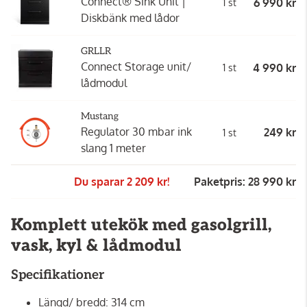
Connect® Sink Unit |
6 990 kr
1 st
Diskbänk med lådor
GRLLR
Connect Storage unit/
4 990 kr
1 st
lådmodul
Mustang
Regulator 30 mbar ink
249 kr
1 st
slang 1 meter
Du sparar 2 209 kr!
Paketpris: 28 990 kr
Komplett utekök med gasolgrill,
vask, kyl & lådmodul
Specifikationer
Längd/ bredd: 314 cm