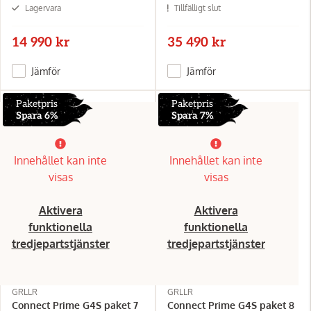
Lagervara
Tillfälligt slut
14 990 kr
35 490 kr
Jämför
Jämför
Paketpris
Paketpris
Spara 6%
Spara 7%
Innehållet kan inte
Innehållet kan inte
visas
visas
Aktivera
Aktivera
funktionella
funktionella
tredjepartstjänster
tredjepartstjänster
GRLLR
GRLLR
Connect Prime G4S paket 7
Connect Prime G4S paket 8