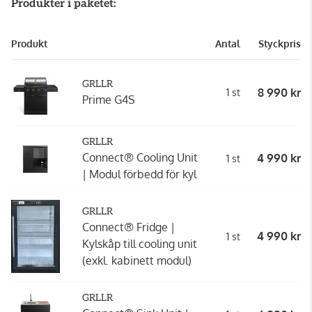
Produkter i paketet:
Produkt
Antal
Styckpris
GRLLR
8 990 kr
1 st
Prime G4S
GRLLR
Connect® Cooling Unit
4 990 kr
1 st
| Modul förbedd för kyl
GRLLR
Connect® Fridge |
4 990 kr
1 st
Kylskåp till cooling unit
(exkl. kabinett modul)
GRLLR