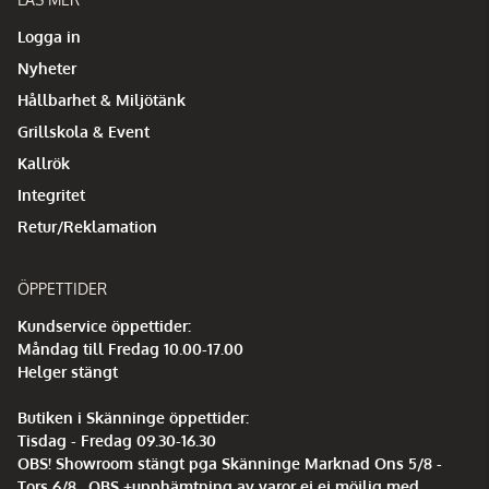
Logga in
Nyheter
Hållbarhet & Miljötänk
Grillskola & Event
Kallrök
Integritet
Retur/Reklamation
ÖPPETTIDER
Kundservice öppettider:
Måndag till Fredag 10.00-17.00
Helger stängt
Butiken i Skänninge öppettider:
Tisdag - Fredag 09.30-16.30
OBS! Showroom stängt pga Skänninge Marknad Ons 5/8 -
Tors 6/8 , OBS +upphämtning av varor ej ej möjlig med