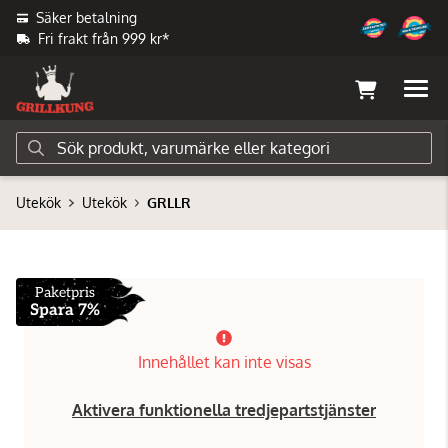
Säker betalning
Fri frakt från 999 kr*
Utekök
Utekök
GRLLR
Paketpris
Spara 7%
Innehållet kan inte visas
Aktivera funktionella tredjepartstjänster