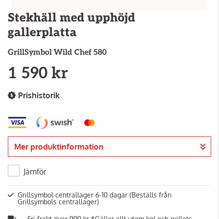
Stekhäll med upphöjd
gallerplatta
GrillSymbol
Wild Chef 580
1 590 kr
Prishistorik
Mer produktinformation
Jämför
Grillsymbol centrallager 6-10 dagar
(Beställs från
Grillsymbols centrallager)
Fri frakt över 999 kr *Gäller allt utom kol och pellets