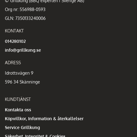
© Grillkung (BBQ experten i Sverige AB)
Org nr: 556988-0593
GLN: 7350133240006
KONTAKT
014280102
info@grillkung.se
ADRESS
Idrottsvägen 9
596 34 Skänninge
KUNDTJÄNST
Kontakta oss
Köpvillkor, Information & återkallelser
Service Grillkung
Säkerhet, Integritet & Cookies