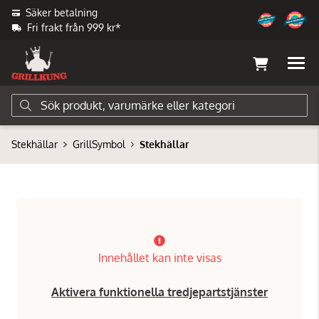
Säker betalning
Fri frakt från 999 kr*
Stekhällar
GrillSymbol
Stekhällar
Innehållet kan inte visas
Aktivera funktionella tredjepartstjänster