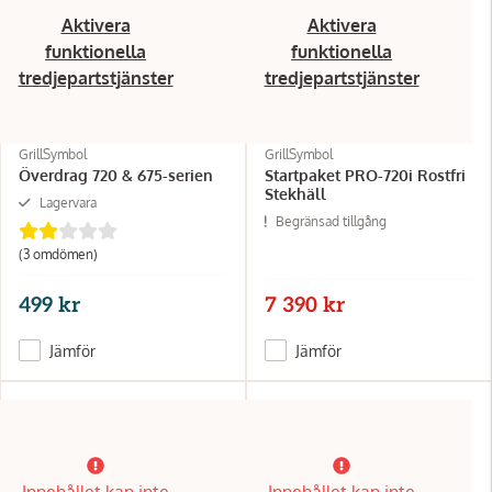
Aktivera
Aktivera
funktionella
funktionella
tredjepartstjänster
tredjepartstjänster
GrillSymbol
GrillSymbol
Överdrag 720 & 675-serien
Startpaket PRO-720i Rostfri
Stekhäll
Lagervara
Begränsad tillgång
(3 omdömen)
499 kr
7 390 kr
Jämför
Jämför
Innehållet kan inte
Innehållet kan inte