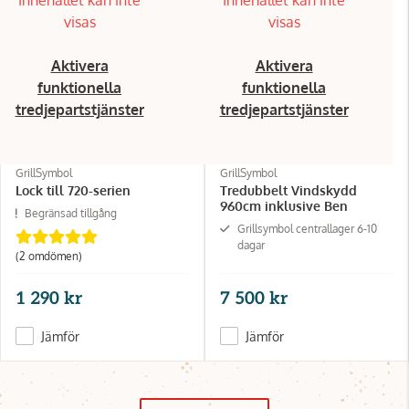
visas
visas
Aktivera
Aktivera
funktionella
funktionella
tredjepartstjänster
tredjepartstjänster
GrillSymbol
GrillSymbol
Lock till 720-serien
Tredubbelt Vindskydd
960cm inklusive Ben
Begränsad tillgång
Grillsymbol centrallager 6-10
dagar
(2 omdömen)
1 290 kr
7 500 kr
Jämför
Jämför