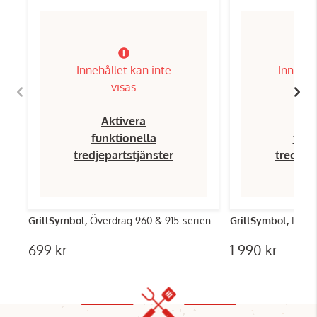
Innehållet kan inte
Innehål
visas
Aktivera
Ak
funktionella
funk
tredjepartstjänster
tredjep
GrillSymbol,
Överdrag 960 & 915-serien
GrillSymbol,
Lock 
699 kr
1 990 kr