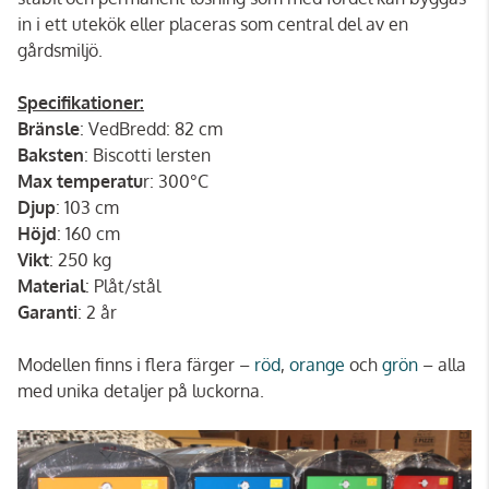
in i ett utekök eller placeras som central del av en
gårdsmiljö.
Specifikationer:
Bränsle
: VedBredd: 82 cm
Baksten
: Biscotti lersten
Max temperatu
r: 300°C
Djup
: 103 cm
Höjd
: 160 cm
Vikt
: 250 kg
Material
: Plåt/stål
Garanti
: 2 år
Modellen finns i flera färger –
röd
,
orange
och
grön
– alla
med unika detaljer på luckorna.