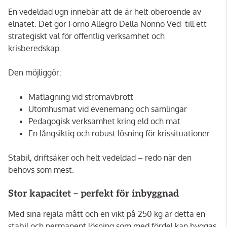
En vedeldad ugn innebär att de är helt oberoende av
elnätet. Det gör Forno Allegro Della Nonno Ved till ett
strategiskt val för offentlig verksamhet och
krisberedskap.
Den möjliggör:
Matlagning vid strömavbrott
Utomhusmat vid evenemang och samlingar
Pedagogisk verksamhet kring eld och mat
En långsiktig och robust lösning för krissituationer
Stabil, driftsäker och helt vedeldad – redo när den
behövs som mest.
Stor kapacitet – perfekt för inbyggnad
Med sina rejäla mått och en vikt på 250 kg är detta en
stabil och permanent lösning som med fördel kan byggas