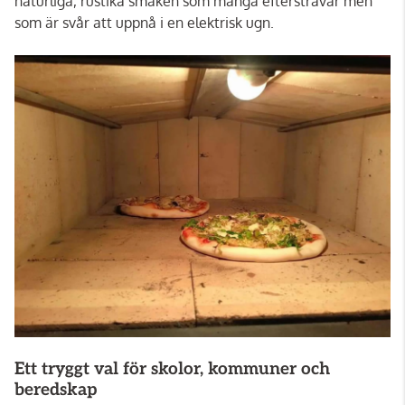
naturliga, rustika smaken som många eftersträvar men
som är svår att uppnå i en elektrisk ugn.
Ett tryggt val för skolor, kommuner och
beredskap