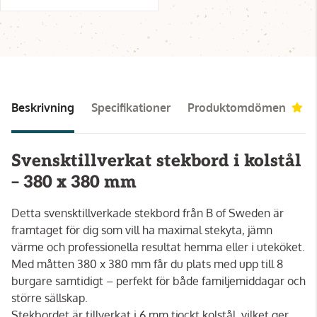
Beskrivning
Specifikationer
Produktomdömen
4.
Svensktillverkat stekbord i kolstål
– 380 x 380 mm
Detta svensktillverkade stekbord från B of Sweden är
framtaget för dig som vill ha maximal stekyta, jämn
värme och professionella resultat hemma eller i uteköket.
Med måtten 380 x 380 mm får du plats med upp till 8
burgare samtidigt – perfekt för både familjemiddagar och
större sällskap.
Stekbordet är tillverkat i 6 mm tjockt kolstål, vilket ger