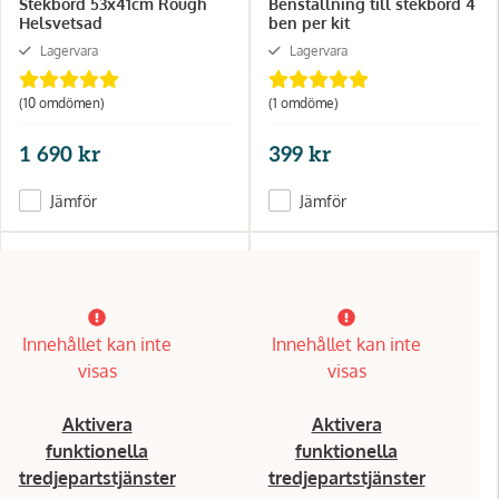
Stekbord 53x41cm Rough
Benställning till stekbord 4
Helsvetsad
ben per kit
Lagervara
Lagervara
(10 omdömen)
(1 omdöme)
1 690 kr
399 kr
Jämför
Jämför
Innehållet kan inte
Innehållet kan inte
visas
visas
Aktivera
Aktivera
funktionella
funktionella
tredjepartstjänster
tredjepartstjänster