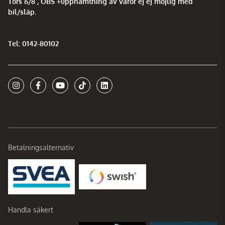
Tors 6/8 , OBS +upphämtning av varor ej ej möjlig med
bil/släp.
Tel: 0142-80102
Betalningsalternativ
Handla säkert