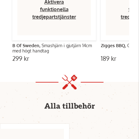
Aktivera
Ak
funktionella
funk
tredjepartstjänster
tredjep
B Of Sweden,
Smashjärn i gjutjärn 14cm
Zigges BBQ,
Chick
med högt handtag
299 kr
189 kr
Alla tillbehör