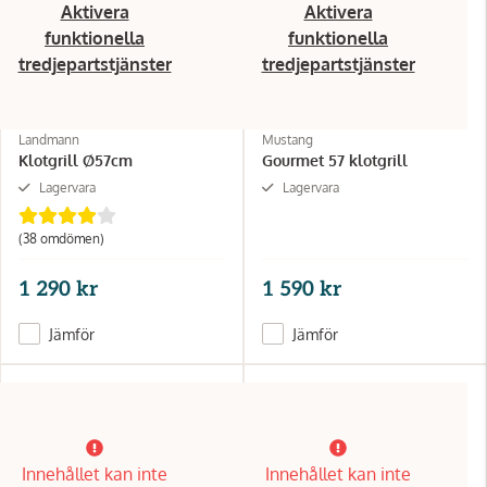
Aktivera
Aktivera
funktionella
funktionella
tredjepartstjänster
tredjepartstjänster
Landmann
Mustang
Klotgrill Ø57cm
Gourmet 57 klotgrill
Lagervara
Lagervara
(38 omdömen)
1 290 kr
1 590 kr
Jämför
Jämför
Innehållet kan inte
Innehållet kan inte