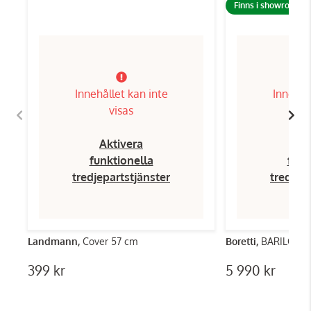
Finns i showroom!
Innehållet kan inte
Innehål
visas
Aktivera
Ak
funktionella
funk
tredjepartstjänster
tredjep
Landmann,
Cover 57 cm
Boretti,
BARILO KO
399 kr
5 990 kr