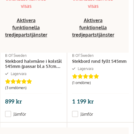
visas
visas
Aktivera
Aktivera
funktionella
funktionella
tredjepartstjänster
tredjepartstjänster
B Of Sweden
B Of Sweden
Stekbord halvmåne i kolstål
Stekbord rund fyllt 545mm
545mm (passar bl.a 57cm
Lagervara
grillar)
Lagervara
(1 omdöme)
(3 omdömen)
899 kr
1 199 kr
Jämför
Jämför