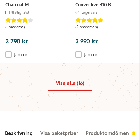
Charcoal M
Convective 410 B
Tillfälligt slut
Lagervara
(1 omdöme)
(2 omdömen)
2 790 kr
3 990 kr
Jämför
Jämför
Visa alla (16)
Beskrivning
Visa paketpriser
Produktomdömen
4