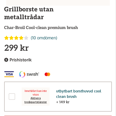
Grillborste utan
metalltrådar
Char-Broil
Cool-clean premium brush
(10 omdömen)
299 kr
Prishistorik
utbytbart borsthuvud cool
Innehållet kan inte
visas
clean brush
Aktivera
+ 149 kr
tredjepartstjänster