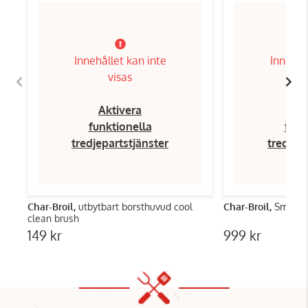
Innehållet kan inte
Innehål
visas
Aktivera
Ak
funktionella
funk
tredjepartstjänster
tredjep
Char-Broil,
utbytbart borsthuvud cool
Char-Broil,
clean brush
149 kr
999 kr