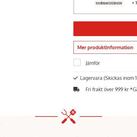
+ 
tredjepartstjänster
Mer produktinformation
Jämför
Lagervara
(Skickas inom 
Fri frakt över 999 kr *G