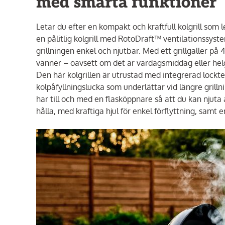
med smarta funktioner
Letar du efter en kompakt och kraftfull kolgrill so
en pålitlig kolgrill med RotoDraft™ ventilationssys
grillningen enkel och njutbar. Med ett grillgaller på 
vänner – oavsett om det är vardagsmiddag eller hel
Den här kolgrillen är utrustad med integrerad lock
kolpåfyllningslucka som underlättar vid längre gril
har till och med en flasköppnare så att du kan njuta 
hålla, med kraftiga hjul för enkel förflyttning, samt