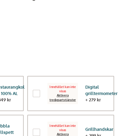
staurangkol
Digital
Innehållet kan inte
visas
 100% AL
grilltermometer
Aktivera
349 kr
+ 279 kr
tredjepartstjänster
bbla
Innehållet kan inte
Grillhandskar
visas
illspett
Aktivera
+ 299 kr