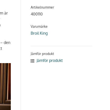
Artikelnummer
cm är
400110
r
h
Varumärke
Broil King
 – den
tt
Jämför produkt
Jämför produkt