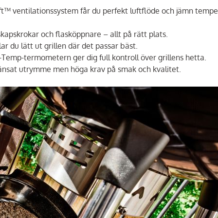
™ ventilationssystem får du perfekt luftflöde och jämn tempe
apskrokar och flasköppnare – allt på rätt plats.
r du lätt ut grillen där det passar bäst.
emp-termometern ger dig full kontroll över grillens hetta.
ränsat utrymme men höga krav på smak och kvalitet.