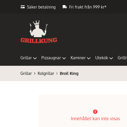
Säker betalning
Fri frakt från 999 kr*
Grillar
Pizzaugnar
Kaminer
Utekök
Grill
Grillar
Kolgrillar
Broil King
Innehållet kan inte visas