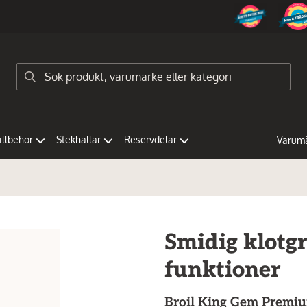
tillbehör
Stekhällar
Reservdelar
Varum
Smidig klotgr
funktioner
Broil King
Gem Premium