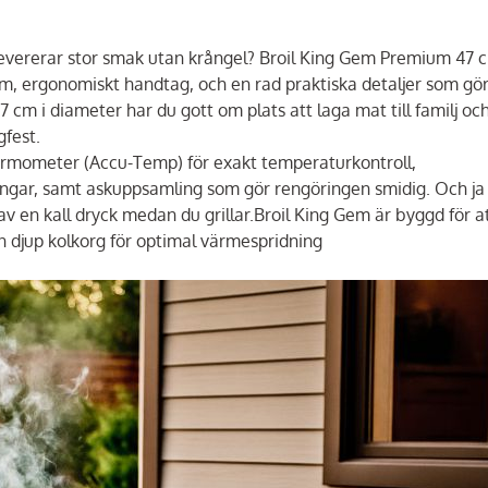
m levererar stor smak utan krångel? Broil King Gem Premium 47 
tem, ergonomiskt handtag, och en rad praktiska detaljer som gö
47 cm i diameter har du gott om plats att laga mat till familj oc
gfest.
termometer (Accu-Temp) för exakt temperaturkontroll,
lningar, samt askuppsamling som gör rengöringen smidig. Och ja
av en kall dryck medan du grillar.Broil King Gem är byggd för a
 en djup kolkorg för optimal värmespridning