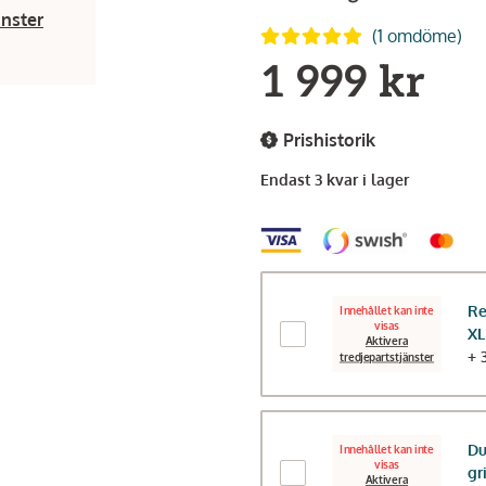
änster
(1 omdöme)
1 999 kr
Prishistorik
Endast 3 kvar i lager
Re
Innehållet kan inte
visas
XL
Aktivera
+ 
tredjepartstjänster
Du
Innehållet kan inte
visas
gr
Aktivera