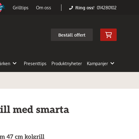
Ring oss!
014280102
Grilltips
Om oss
Beställ offert
ärken
Presenttips
Produktnyheter
Kampanjer
ill med smarta
 47 cm kolgrill