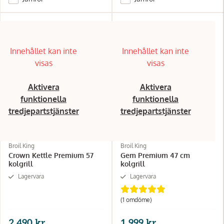
Innehållet kan inte
Innehållet kan inte
visas
visas
Aktivera
Aktivera
funktionella
funktionella
tredjepartstjänster
tredjepartstjänster
Broil King
Broil King
Crown Kettle Premium 57
Gem Premium 47 cm
kolgrill
kolgrill
Lagervara
Lagervara
(1
omdöme
)
2 490 kr
1 999 kr