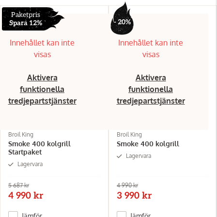
Paketpris
- 20%
Spara 12%
Innehållet kan inte
Innehållet kan inte
visas
visas
Aktivera
Aktivera
funktionella
funktionella
tredjepartstjänster
tredjepartstjänster
Broil King
Broil King
Smoke 400 kolgrill
Smoke 400 kolgrill
Startpaket
Lagervara
Lagervara
5 687 kr
4 990 kr
4 990 kr
3 990 kr
Jämför
Jämför