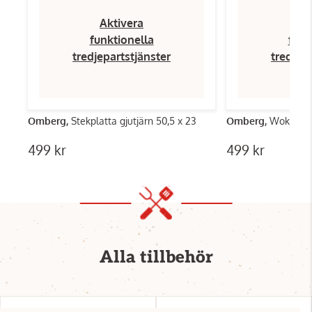
Aktivera
Ak
funktionella
funk
tredjepartstjänster
tredjep
Omberg,
Stekplatta gjutjärn 50,5 x 23
Omberg,
Wok 36 c
499 kr
499 kr
Alla tillbehör