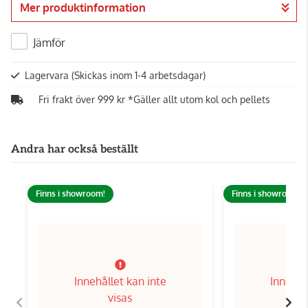
Mer produktinformation
Gå till kassan
Jämför
Lagervara
(Skickas inom 1-4 arbetsdagar)
Fri frakt över 999 kr *Gäller allt utom kol och pellets
Andra har också beställt
Finns i showroom!
Finns i showroom!
Innehållet kan inte
Innehål
visas