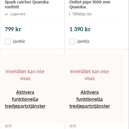
Spark catcher Quaruba
Outlet pipe 1000 mm
rostfritt
Quaruba
Lagervara
Tillfälligt slut
799 kr
1 390 kr
Jämför
Jämför
Innehållet kan inte
Innehållet kan inte
visas
visas
Aktivera
Aktivera
funktionella
funktionella
tredjepartstjänster
tredjepartstjänster
rb73
rb73