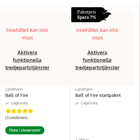
Paketpris
Spara 7%
Innehållet kan inte
Innehållet kan inte
visas
visas
Aktivera
Aktivera
funktionella
funktionella
tredjepartstjänster
tredjepartstjänster
Landmann
Landmann
Ball of Fire
Ball of Fire startpaket
Lagervara
Lagervara
(3
omdömen
)
Finns i showroom!