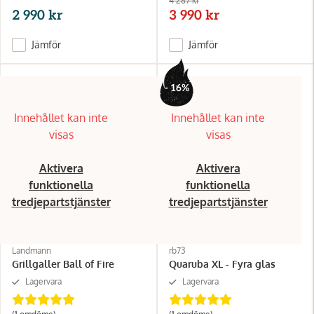
4 287 kr
2 990 kr
3 990 kr
Jämför
Jämför
- 16%
Innehållet kan inte
Innehållet kan inte
visas
visas
Aktivera
Aktivera
funktionella
funktionella
tredjepartstjänster
tredjepartstjänster
Landmann
rb73
Grillgaller Ball of Fire
Quaruba XL - Fyra glas
Lagervara
Lagervara