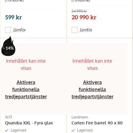
(1
omdöme
)
(1
omdöme
)
24 990 kr
599 kr
20 990 kr
Jämför
Jämför
- 14%
Innehållet kan inte
Innehållet kan inte
visas
visas
Aktivera
Aktivera
funktionella
funktionella
tredjepartstjänster
tredjepartstjänster
rb73
Landmann
Quaruba XXL - Fyra glas
Corten Fire barrel 40 x 80
Lagervara
Lagervara