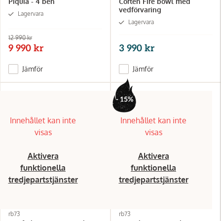
Piquia - 4 ben
Corten Fire bowl med
vedförvaring
Lagervara
Lagervara
12 990 kr
9 990 kr
3 990 kr
Jämför
Jämför
- 15%
Innehållet kan inte
Innehållet kan inte
visas
visas
Aktivera
Aktivera
funktionella
funktionella
tredjepartstjänster
tredjepartstjänster
rb73
rb73