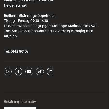
Måndag till Fredag 10.00-17.00
Helger stängt
Butiken i Skänninge öppettider:
Tisdag - Fredag 09.30-16.30
OBS! Showroom stängt pga Skänninge Marknad Ons 5/8 -
Tors 6/8 , OBS +upphämtning av varor ej ej möjlig med
bil/släp.
Tel: 0142-80102
Betalningsalternativ