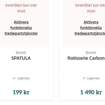
Innehållet kan inte
Innehållet kan in
visas
visas
Aktivera
Aktivera
funktionella
funktionella
tredjepartstjänster
tredjepartstjänst
Boretti
Boretti
SPATULA
Rotisserie Carbon
Lagervara
Lagervara
199 kr
1 490 kr