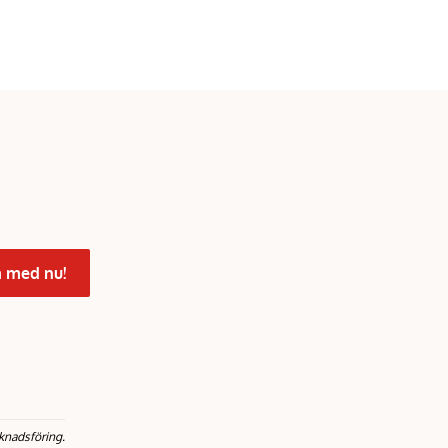
 med nu!
knadsföring.