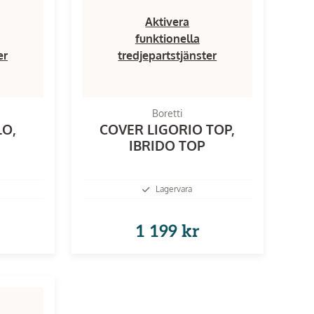
Aktivera
funktionella
er
tredjepartstjänster
Boretti
LO,
COVER LIGORIO TOP,
IBRIDO TOP
Lagervara
1 199 kr