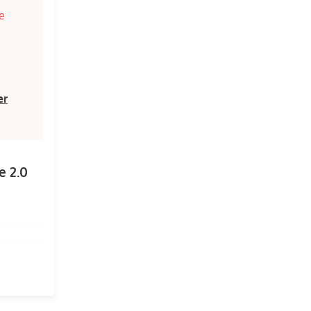
te
er
e 2.0