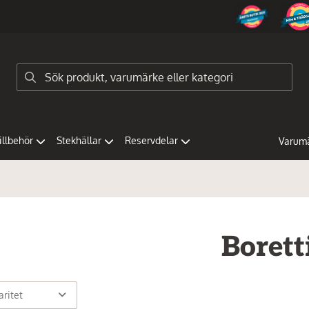
tillbehör
Stekhällar
Reservdelar
Varum
Borett