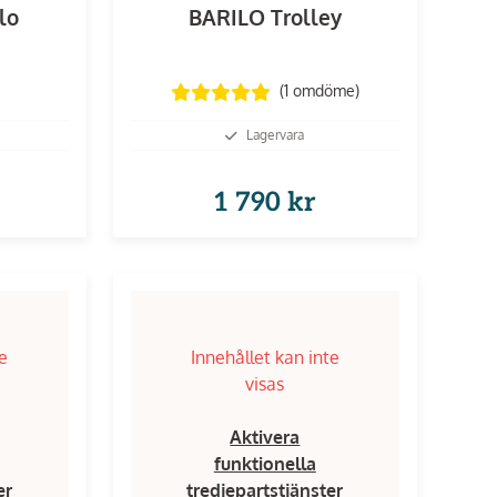
llo
BARILO Trolley
(1
omdöme
)
Lagervara
1 790 kr
te
Innehållet kan inte
visas
Aktivera
funktionella
er
tredjepartstjänster