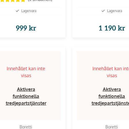
Lagervara
Lagervara
999 kr
1 190 kr
Innehållet kan inte
Innehållet kan in
visas
visas
Aktivera
Aktivera
funktionella
funktionella
tredjepartstjänster
tredjepartstjänst
Boretti
Boretti