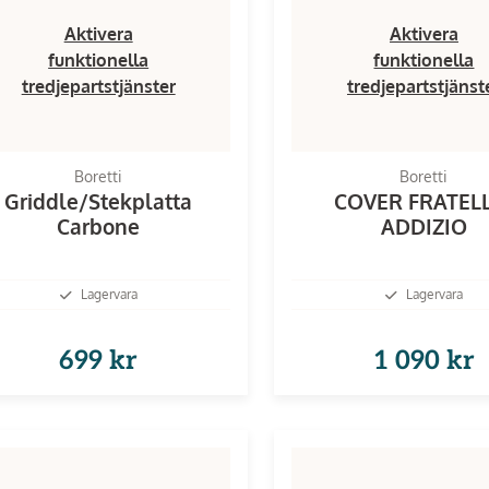
Aktivera
Aktivera
funktionella
funktionella
tredjepartstjänster
tredjepartstjänst
Boretti
Boretti
Griddle/Stekplatta
COVER FRATEL
Carbone
ADDIZIO
Lagervara
Lagervara
699 kr
1 090 kr