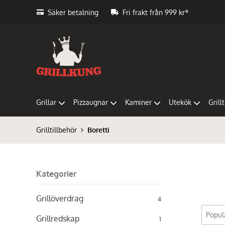
Säker betalning
Fri frakt från 999 kr*
Grillar
Pizzaugnar
Kaminer
Utekök
Grill
Grilltillbehör
Boretti
Kategorier
Grillöverdrag
4
Grillredskap
1