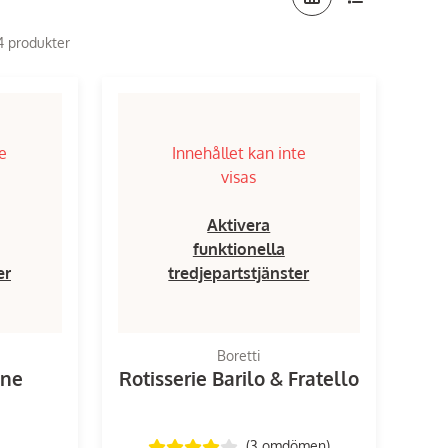
14 produkter
te
Innehållet kan inte
visas
Aktivera
funktionella
er
tredjepartstjänster
Boretti
one
Rotisserie Barilo & Fratello
(3
omdömen
)