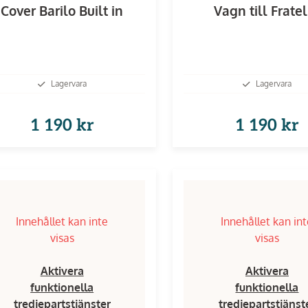
Cover Barilo Built in
Vagn till Frate
Lagervara
Lagervara
1 190 kr
1 190 kr
Innehållet kan inte
Innehållet kan in
visas
visas
Aktivera
Aktivera
funktionella
funktionella
tredjepartstjänster
tredjepartstjänst