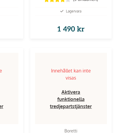
Lagervara
1 490 kr
te
Innehållet kan inte
visas
Aktivera
funktionella
er
tredjepartstjänster
Boretti