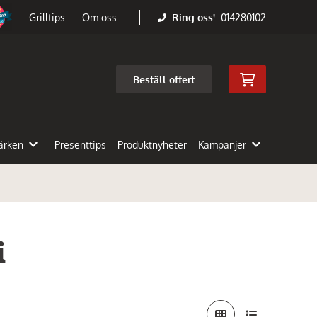
Ring oss!
014280102
Grilltips
Om oss
Beställ offert
ärken
Presenttips
Produktnyheter
Kampanjer
i