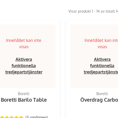
Visar produkt 1 - 14 av totalt 
Innehållet kan inte
Innehållet kan in
visas
visas
Aktivera
Aktivera
funktionella
funktionella
tredjepartstjänster
tredjepartstjänst
Boretti
Boretti
Boretti Barilo Table
Överdrag Carb
(3
omdömen
)