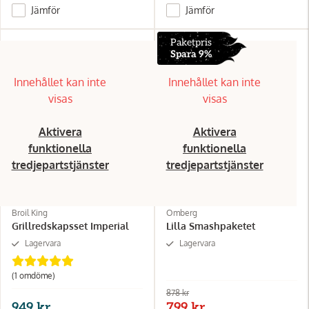
Jämför
Jämför
Paketpris
Spara 9%
Innehållet kan inte
Innehållet kan inte
visas
visas
Aktivera
Aktivera
funktionella
funktionella
tredjepartstjänster
tredjepartstjänster
Broil King
Omberg
Grillredskapsset Imperial
Lilla Smashpaketet
Lagervara
Lagervara
(1
omdöme
)
878 kr
949 kr
799 kr