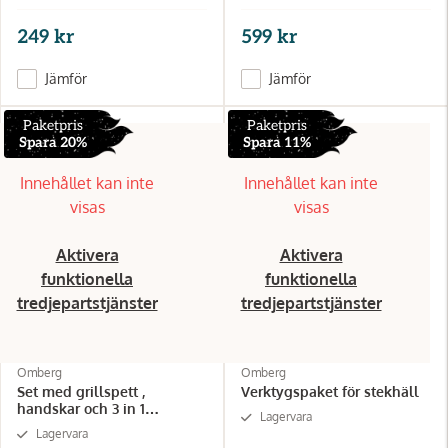
249 kr
599 kr
Jämför
Jämför
Paketpris
Paketpris
Spara 20%
Spara 11%
Innehållet kan inte
Innehållet kan inte
visas
visas
Aktivera
Aktivera
funktionella
funktionella
tredjepartstjänster
tredjepartstjänster
Omberg
Omberg
Set med grillspett ,
Verktygspaket för stekhäll
handskar och 3 in 1
Lagervara
grillborste för rengöring
Lagervara