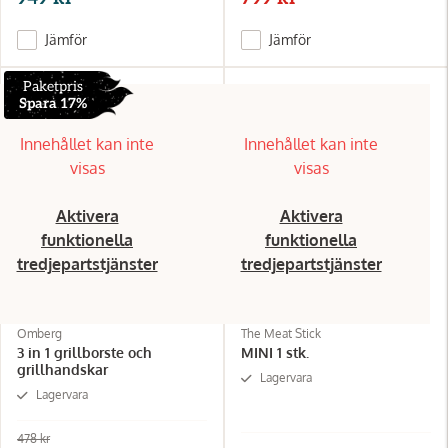
Jämför
Jämför
Paketpris
Spara 17%
Innehållet kan inte
Innehållet kan inte
visas
visas
Aktivera
Aktivera
funktionella
funktionella
tredjepartstjänster
tredjepartstjänster
Omberg
The Meat Stick
3 in 1 grillborste och
MINI 1 stk.
grillhandskar
Lagervara
Lagervara
478 kr