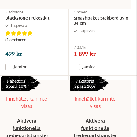
Blackstone
Omberg
Blackstone Frukostkit
Smashpaket Stekbord 39 x
34 cm
Lagervara
Lagervara
(2
omdömen
)
2 037 kr
499 kr
1 899 kr
Jämför
Jämför
Paketpris
Paketpris
Spara 10%
Spara 10%
Innehållet kan inte
Innehållet kan inte
visas
visas
Aktivera
Aktivera
funktionella
funktionella
tredjepartstjänster
tredjepartstjänster