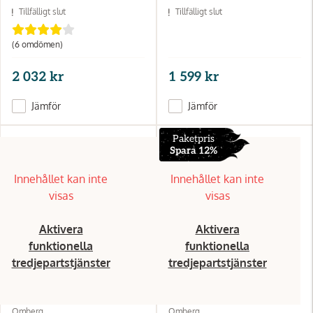
Tillfälligt slut
Tillfälligt slut
(6
omdömen
)
2 032 kr
1 599 kr
Jämför
Jämför
Paketpris
Spara 12%
Innehållet kan inte
Innehållet kan inte
visas
visas
Aktivera
Aktivera
funktionella
funktionella
tredjepartstjänster
tredjepartstjänster
Omberg
Omberg