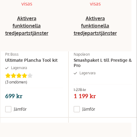
visas
visas
Aktivera
Aktivera
funktionella
funktionella
tredjepartstjänster
tredjepartstjänster
Pit Boss
Napoleon
Ultimate Plancha Tool kit
Smashpaket L till Prestige &
Pro
Lagervara
Lagervara
(3
omdömen
)
1 278 kr
699 kr
1 199 kr
Jämför
Jämför