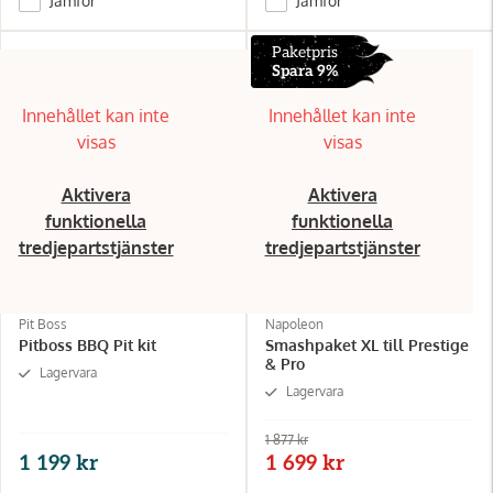
Jämför
Jämför
Paketpris
Spara 9%
Innehållet kan inte
Innehållet kan inte
visas
visas
Aktivera
Aktivera
funktionella
funktionella
tredjepartstjänster
tredjepartstjänster
Pit Boss
Napoleon
Pitboss BBQ Pit kit
Smashpaket XL till Prestige
& Pro
Lagervara
Lagervara
1 877 kr
1 199 kr
1 699 kr