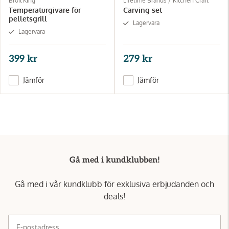
Broil King
Lifetime Brands / Kitchen Craft
Temperaturgivare för
Carving set
pelletsgrill
Lagervara
Lagervara
399 kr
279 kr
Jämför
Jämför
Gå med i kundklubben!
Gå med i vår kundklubb för exklusiva erbjudanden och
deals!
E-postadress