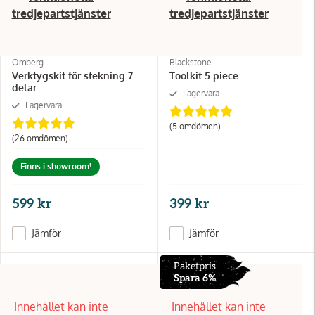
tredjepartstjänster
tredjepartstjänster
Omberg
Blackstone
Verktygskit för stekning 7
Toolkit 5 piece
delar
Lagervara
Lagervara
(5
omdömen
)
(26
omdömen
)
Finns i showroom!
599 kr
399 kr
Jämför
Jämför
Paketpris
Spara 6%
Innehållet kan inte
Innehållet kan inte