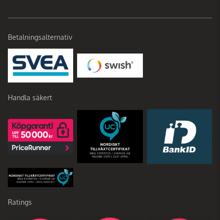
Betalningsalternativ
Handla säkert
Ratings