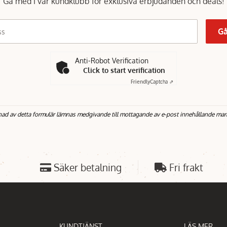
Gå med i vår kundklubb för exklusiva erbjudanden och deals!
Gå
ss
Anti-Robot Verification
Click to start verification
Friendly
Captcha ⇗
nad av detta formulär lämnas medgivande till mottagande av e-post innehållande mar
Säker betalning
Fri frakt
KUNDTJÄNST
LÄS MER