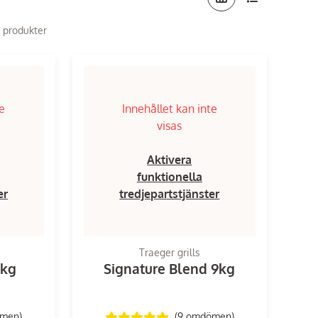
6 produkter
te
Innehållet kan inte
visas
Aktivera
funktionella
er
tredjepartstjänster
Traeger grills
 kg
Signature Blend 9kg
ömen
)
(9
omdömen
)