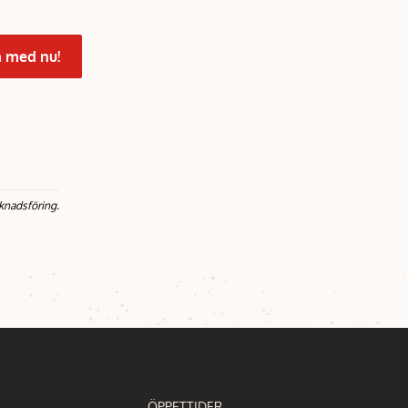
 med nu!
knadsföring.
ÖPPETTIDER