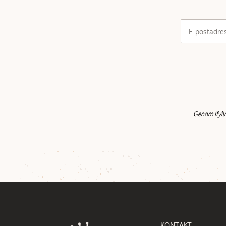
E-postadre
Genom ifyll
KONTAKT