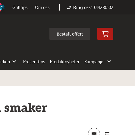
Ring oss!
014280102
Grilltips
Om oss
Beställ offert
ärken
Presenttips
Produktnyheter
Kampanjer
la smaker