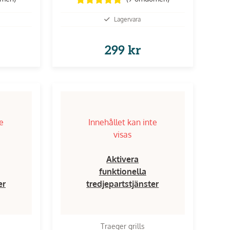
Lagervara
299 kr
te
Innehållet kan inte
visas
Aktivera
funktionella
er
tredjepartstjänster
Traeger grills