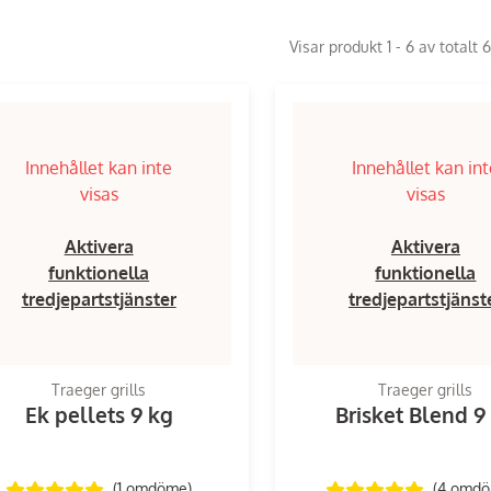
Visar produkt 1 - 6 av totalt 
Innehållet kan inte
Innehållet kan in
visas
visas
Aktivera
Aktivera
funktionella
funktionella
tredjepartstjänster
tredjepartstjänst
Traeger grills
Traeger grills
Ek pellets 9 kg
Brisket Blend 9
(1
omdöme
)
(4
omd