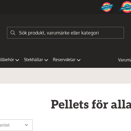
tillbehör
Stekhällar
Reservdelar
Varum
Pellets för al