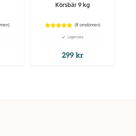
Körsbär 9 kg
ömen
)
(8
omdömen
)
Lagervara
299 kr