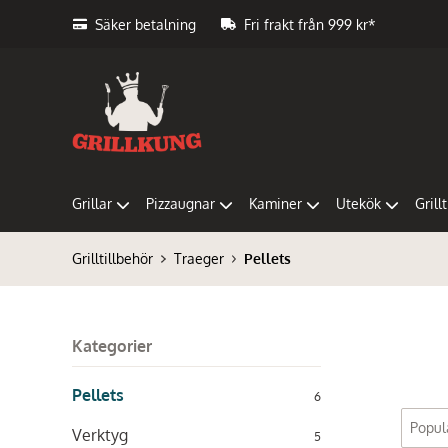
Säker betalning
Fri frakt från 999 kr*
Grillar
Pizzaugnar
Kaminer
Utekök
Grill
Grilltillbehör
Traeger
Pellets
Kategorier
Pellets
6
Verktyg
5