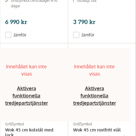
Grillsymbol centrallager 6-10
Tillfälligt slut
dagar
6 990 kr
3 790 kr
Jämför
Jämför
Innehållet kan inte
Innehållet kan inte
visas
visas
Aktivera
Aktivera
funktionella
funktionella
tredjepartstjänster
tredjepartstjänster
GrillSymbol
GrillSymbol
Wok 45 cm kolstål med
Wok 45 cm rostfritt stål
lock