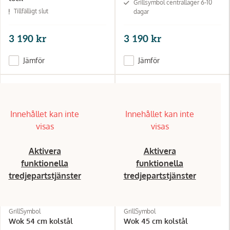
Grillsymbol centrallager 6-10
Tillfälligt slut
dagar
3 190 kr
3 190 kr
Jämför
Jämför
Innehållet kan inte
Innehållet kan inte
visas
visas
Aktivera
Aktivera
funktionella
funktionella
tredjepartstjänster
tredjepartstjänster
GrillSymbol
GrillSymbol
Wok 54 cm kolstål
Wok 45 cm kolstål