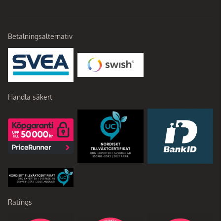
Betalningsalternativ
Handla säkert
Ratings