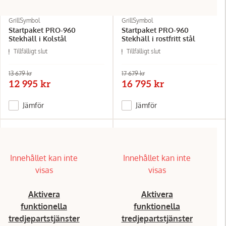
GrillSymbol
GrillSymbol
Startpaket PRO-960
Startpaket PRO-960
Stekhäll i Kolstål
Stekhäll i rostfritt stål
Tillfälligt slut
Tillfälligt slut
13 679 kr
17 679 kr
12 995 kr
16 795 kr
Jämför
Jämför
Innehållet kan inte
Innehållet kan inte
visas
visas
Aktivera
Aktivera
funktionella
funktionella
tredjepartstjänster
tredjepartstjänster