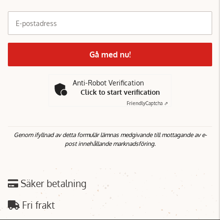
den och smörja in den med olja i flera omgångar.
Pannan kommer ändra färg när du hettar upp den
E-postadress
och det ska den göra. Med oljan bildar du flera
lager skydd för pannan vilket gör att den håller sig
fin och gör den lättare att använda och rengöra
Gå med nu!
nästa gång.
Anti-Robot Verification
Click to start verification
Friendly
Captcha ⇗
Genom ifyllnad av detta formulär lämnas medgivande till mottagande av e-
post innehållande marknadsföring.
Säker betalning
Fri frakt