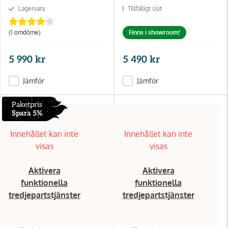
Lagervara
Tillfälligt slut
(1
omdöme
)
Finns i showroom!
5 990 kr
5 490 kr
Jämför
Jämför
Paketpris
Spara 5%
Innehållet kan inte
Innehållet kan inte
visas
visas
Aktivera
Aktivera
funktionella
funktionella
tredjepartstjänster
tredjepartstjänster