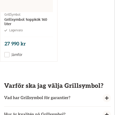
GrillSymbol
Grillsymbol Soppkök 160
liter
Lagervara
27 990 kr
Jämför
Varför ska jag välja Grillsymbol?
Vad har Grillsymbol för garantier?
Grillsymbol har garantier på 2 år på sina stekhällar
Hur är kvalitén på Grillsymbol?