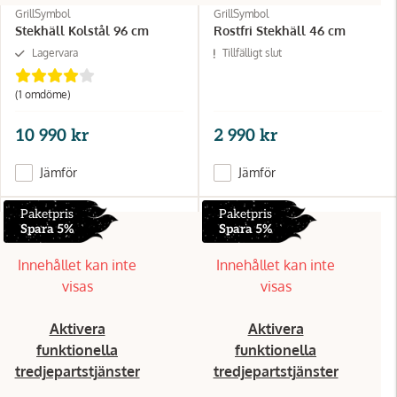
GrillSymbol
GrillSymbol
Stekhäll Kolstål 96 cm
Rostfri Stekhäll 46 cm
Lagervara
Tillfälligt slut
(1
omdöme
)
10 990 kr
2 990 kr
Jämför
Jämför
Paketpris
Paketpris
Spara 5%
Spara 5%
Innehållet kan inte
Innehållet kan inte
visas
visas
Aktivera
Aktivera
funktionella
funktionella
tredjepartstjänster
tredjepartstjänster