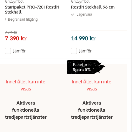
GrillSymbol
GrillSymbol
Startpaket PRO-720i Rostfri
Rostfri Stekhäll 96 cm
Stekhäll
Lagervara
Begränsad tillgång
7 779 kr
7 390 kr
14 990 kr
Jämför
Jämför
Paketpris
Spara 5%
Innehållet kan inte
Innehållet kan inte
visas
visas
Aktivera
Aktivera
funktionella
funktionella
tredjepartstjänster
tredjepartstjänster